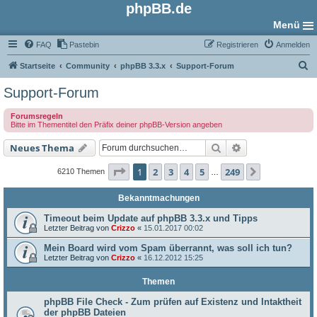
phpBB.de
Menü
FAQ
Pastebin
Registrieren
Anmelden
S
Startseite
Community
phpBB 3.3.x
Support-Forum
u
Support-Forum
c
Forumsregeln
h
Bitte im Thementitel den Präfix deiner phpBB-Version angeben
e
Suche
Erweiterte Such
Neues Thema
Seite
1
von
249
1
2
3
4
5
249
Nächste
6210 Themen
…
Bekanntmachungen
Timeout beim Update auf phpBB 3.3.x und Tipps
Letzter Beitrag von
Crizzo
«
15.01.2017 00:02
Mein Board wird vom Spam überrannt, was soll ich tun?
Letzter Beitrag von
Crizzo
«
16.12.2012 15:25
Themen
phpBB File Check - Zum prüfen auf Existenz und Intaktheit
der phpBB Dateien