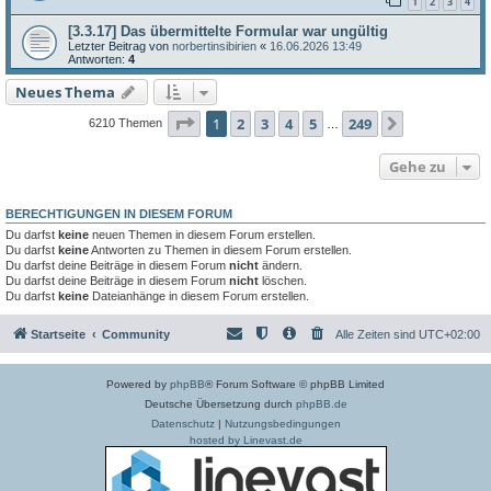
1
2
3
4
[3.3.17] Das übermittelte Formular war ungültig
Letzter Beitrag von
norbertinsibirien
«
16.06.2026 13:49
Antworten:
4
Neues Thema
Seite
1
von
249
1
2
3
4
5
249
Nächste
6210 Themen
…
Gehe zu
BERECHTIGUNGEN IN DIESEM FORUM
Du darfst
keine
neuen Themen in diesem Forum erstellen.
Du darfst
keine
Antworten zu Themen in diesem Forum erstellen.
Du darfst deine Beiträge in diesem Forum
nicht
ändern.
Du darfst deine Beiträge in diesem Forum
nicht
löschen.
Du darfst
keine
Dateianhänge in diesem Forum erstellen.
Startseite
Community
Alle Zeiten sind
UTC+02:00
Powered by
phpBB
® Forum Software © phpBB Limited
Deutsche Übersetzung durch
phpBB.de
Datenschutz
|
Nutzungsbedingungen
hosted by Linevast.de