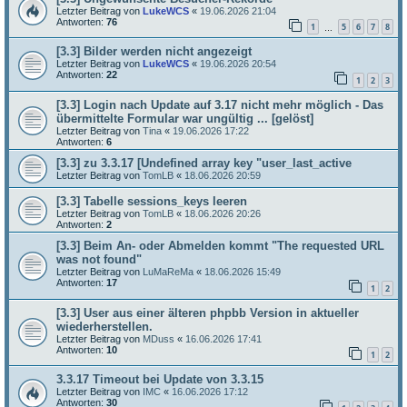
Letzter Beitrag von
LukeWCS
«
19.06.2026 21:04
Antworten:
76
1
5
6
7
8
…
[3.3] Bilder werden nicht angezeigt
Letzter Beitrag von
LukeWCS
«
19.06.2026 20:54
Antworten:
22
1
2
3
[3.3] Login nach Update auf 3.17 nicht mehr möglich - Das
übermittelte Formular war ungültig ... [gelöst]
Letzter Beitrag von
Tina
«
19.06.2026 17:22
Antworten:
6
[3.3] zu 3.3.17 [Undefined array key "user_last_active
Letzter Beitrag von
TomLB
«
18.06.2026 20:59
[3.3] Tabelle sessions_keys leeren
Letzter Beitrag von
TomLB
«
18.06.2026 20:26
Antworten:
2
[3.3] Beim An- oder Abmelden kommt "The requested URL
was not found"
Letzter Beitrag von
LuMaReMa
«
18.06.2026 15:49
Antworten:
17
1
2
[3.3] User aus einer älteren phpbb Version in aktueller
wiederherstellen.
Letzter Beitrag von
MDuss
«
16.06.2026 17:41
Antworten:
10
1
2
3.3.17 Timeout bei Update von 3.3.15
Letzter Beitrag von
IMC
«
16.06.2026 17:12
Antworten:
30