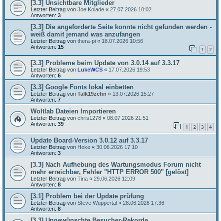
[3.3] Unsichtbare Mitglieder
Letzter Beitrag von
Joe Kolade
«
27.07.2026 10:02
Antworten:
3
[3.3] Die angeforderte Seite konnte nicht gefunden werden -
weiß damit jemand was anzufangen
Letzter Beitrag von
thera-pi
«
18.07.2026 10:56
Antworten:
15
1
2
[3.3] Probleme beim Update von 3.0.14 auf 3.3.17
Letzter Beitrag von
LukeWCS
«
17.07.2026 19:53
Antworten:
6
[3.3] Google Fonts lokal einbetten
Letzter Beitrag von
Talk19zehn
«
13.07.2026 15:27
Antworten:
7
Woltlab Dateien Importieren
Letzter Beitrag von
chris1278
«
08.07.2026 21:51
Antworten:
39
1
2
3
4
Update Board-Version 3.0.12 auf 3.3.17
Letzter Beitrag von
Hoke
«
30.06.2026 17:10
Antworten:
3
[3.3] Nach Aufhebung des Wartungsmodus Forum nicht
mehr erreichbar, Fehler "HTTP ERROR 500" [gelöst]
Letzter Beitrag von
Tina
«
29.06.2026 12:09
Antworten:
8
[3.1] Problem bei der Update prüfung
Letzter Beitrag von
Steve Wuppertal
«
28.06.2026 17:36
Antworten:
8
[3.3] Ungewünschte Besucher-Rekorde