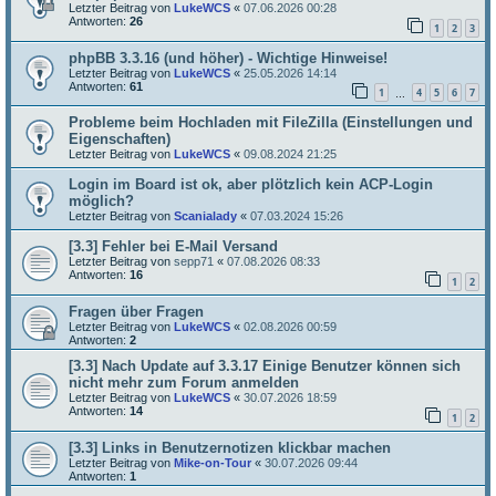
Letzter Beitrag von
LukeWCS
«
07.06.2026 00:28
Antworten:
26
1
2
3
phpBB 3.3.16 (und höher) - Wichtige Hinweise!
Letzter Beitrag von
LukeWCS
«
25.05.2026 14:14
Antworten:
61
1
4
5
6
7
…
Probleme beim Hochladen mit FileZilla (Einstellungen und
Eigenschaften)
Letzter Beitrag von
LukeWCS
«
09.08.2024 21:25
Login im Board ist ok, aber plötzlich kein ACP-Login
möglich?
Letzter Beitrag von
Scanialady
«
07.03.2024 15:26
[3.3] Fehler bei E-Mail Versand
Letzter Beitrag von
sepp71
«
07.08.2026 08:33
Antworten:
16
1
2
Fragen über Fragen
Letzter Beitrag von
LukeWCS
«
02.08.2026 00:59
Antworten:
2
[3.3] Nach Update auf 3.3.17 Einige Benutzer können sich
nicht mehr zum Forum anmelden
Letzter Beitrag von
LukeWCS
«
30.07.2026 18:59
Antworten:
14
1
2
[3.3] Links in Benutzernotizen klickbar machen
Letzter Beitrag von
Mike-on-Tour
«
30.07.2026 09:44
Antworten:
1