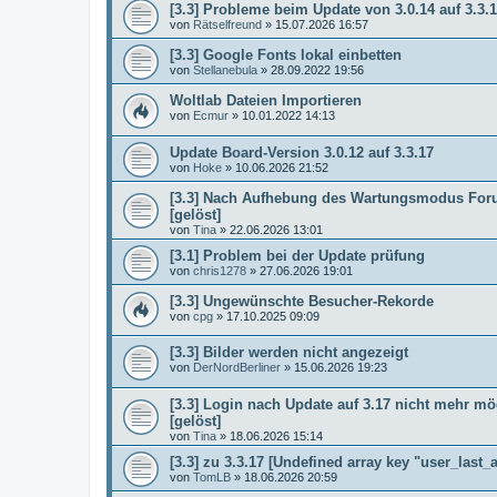
[3.3] Probleme beim Update von 3.0.14 auf 3.3.
von
Rätselfreund
»
15.07.2026 16:57
[3.3] Google Fonts lokal einbetten
von
Stellanebula
»
28.09.2022 19:56
Woltlab Dateien Importieren
von
Ecmur
»
10.01.2022 14:13
Update Board-Version 3.0.12 auf 3.3.17
von
Hoke
»
10.06.2026 21:52
[3.3] Nach Aufhebung des Wartungsmodus Foru
[gelöst]
von
Tina
»
22.06.2026 13:01
[3.1] Problem bei der Update prüfung
von
chris1278
»
27.06.2026 19:01
[3.3] Ungewünschte Besucher-Rekorde
von
cpg
»
17.10.2025 09:09
[3.3] Bilder werden nicht angezeigt
von
DerNordBerliner
»
15.06.2026 19:23
[3.3] Login nach Update auf 3.17 nicht mehr mög
[gelöst]
von
Tina
»
18.06.2026 15:14
[3.3] zu 3.3.17 [Undefined array key "user_last_a
von
TomLB
»
18.06.2026 20:59