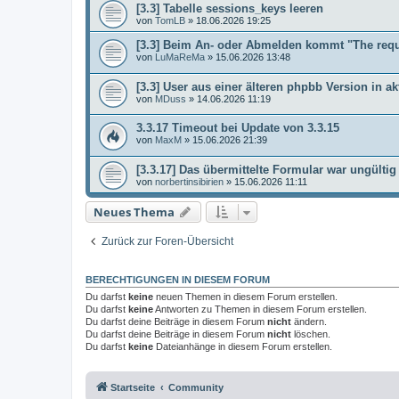
[3.3] Tabelle sessions_keys leeren
von
TomLB
»
18.06.2026 19:25
[3.3] Beim An- oder Abmelden kommt "The req
von
LuMaReMa
»
15.06.2026 13:48
[3.3] User aus einer älteren phpbb Version in ak
von
MDuss
»
14.06.2026 11:19
3.3.17 Timeout bei Update von 3.3.15
von
MaxM
»
15.06.2026 21:39
[3.3.17] Das übermittelte Formular war ungültig
von
norbertinsibirien
»
15.06.2026 11:11
Neues Thema
Zurück zur Foren-Übersicht
BERECHTIGUNGEN IN DIESEM FORUM
Du darfst
keine
neuen Themen in diesem Forum erstellen.
Du darfst
keine
Antworten zu Themen in diesem Forum erstellen.
Du darfst deine Beiträge in diesem Forum
nicht
ändern.
Du darfst deine Beiträge in diesem Forum
nicht
löschen.
Du darfst
keine
Dateianhänge in diesem Forum erstellen.
Startseite
Community