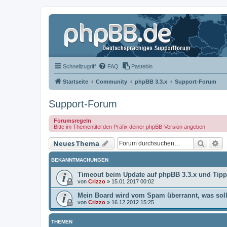
Schnellzugriff
FAQ
Pastebin
Startseite
Community
phpBB 3.3.x
Support-Forum
Support-Forum
Forumsregeln
Bitte im Thementitel den Präfix deiner phpBB-Version angeben
Suche
Er
Neues Thema
BEKANNTMACHUNGEN
Timeout beim Update auf phpBB 3.3.x und Tip
von
Crizzo
»
15.01.2017 00:02
Mein Board wird vom Spam überrannt, was soll
von
Crizzo
»
16.12.2012 15:25
THEMEN