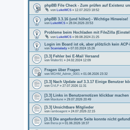
phpBB File Check - Zum prüfen auf Existenz un
von
LukeWCS
»
12.07.2023 18:52
phpBB 3.3.16 (und höher) - Wichtige Hinweise!
von
LukeWCS
»
28.04.2026 20:53
Probleme beim Hochladen mit FileZilla (Einste
von
LukeWCS
»
09.08.2024 21:25
Login im Board ist ok, aber plötzlich kein AC
von
Scanialady
»
07.03.2024 15:26
[3.3] Fehler bei E-Mail Versand
von
Walter91
»
24.02.2024 12:09
Fragen über Fragen
von
MGHM_Admin_0001
»
01.08.2026 23:32
[3.3] Nach Update auf 3.3.17 Einige Benutzer
von
GVLP
»
27.07.2026 11:31
[3.3] Links in Benutzernotizen klickbar machen
von
Maxitune
»
29.07.2026 20:49
[3.3] Unsichtbare Mitglieder
von
ramboagent
»
24.07.2026 22:15
[3.3] Die angeforderte Seite konnte nicht gef
von
thera-pi
»
01.06.2026 18:37