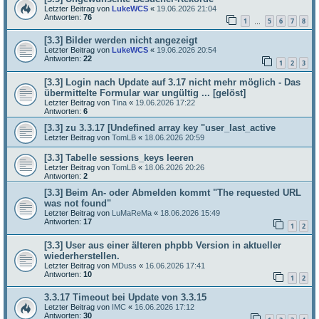
Letzter Beitrag von
LukeWCS
«
19.06.2026 21:04
Antworten:
76
1
5
6
7
8
…
[3.3] Bilder werden nicht angezeigt
Letzter Beitrag von
LukeWCS
«
19.06.2026 20:54
Antworten:
22
1
2
3
[3.3] Login nach Update auf 3.17 nicht mehr möglich - Das
übermittelte Formular war ungültig ... [gelöst]
Letzter Beitrag von
Tina
«
19.06.2026 17:22
Antworten:
6
[3.3] zu 3.3.17 [Undefined array key "user_last_active
Letzter Beitrag von
TomLB
«
18.06.2026 20:59
[3.3] Tabelle sessions_keys leeren
Letzter Beitrag von
TomLB
«
18.06.2026 20:26
Antworten:
2
[3.3] Beim An- oder Abmelden kommt "The requested URL
was not found"
Letzter Beitrag von
LuMaReMa
«
18.06.2026 15:49
Antworten:
17
1
2
[3.3] User aus einer älteren phpbb Version in aktueller
wiederherstellen.
Letzter Beitrag von
MDuss
«
16.06.2026 17:41
Antworten:
10
1
2
3.3.17 Timeout bei Update von 3.3.15
Letzter Beitrag von
IMC
«
16.06.2026 17:12
Antworten:
30