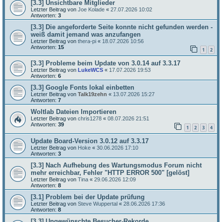
[3.3] Unsichtbare Mitglieder
Letzter Beitrag von
Joe Kolade
«
27.07.2026 10:02
Antworten:
3
[3.3] Die angeforderte Seite konnte nicht gefunden werden -
weiß damit jemand was anzufangen
Letzter Beitrag von
thera-pi
«
18.07.2026 10:56
Antworten:
15
1
2
[3.3] Probleme beim Update von 3.0.14 auf 3.3.17
Letzter Beitrag von
LukeWCS
«
17.07.2026 19:53
Antworten:
6
[3.3] Google Fonts lokal einbetten
Letzter Beitrag von
Talk19zehn
«
13.07.2026 15:27
Antworten:
7
Woltlab Dateien Importieren
Letzter Beitrag von
chris1278
«
08.07.2026 21:51
Antworten:
39
1
2
3
4
Update Board-Version 3.0.12 auf 3.3.17
Letzter Beitrag von
Hoke
«
30.06.2026 17:10
Antworten:
3
[3.3] Nach Aufhebung des Wartungsmodus Forum nicht
mehr erreichbar, Fehler "HTTP ERROR 500" [gelöst]
Letzter Beitrag von
Tina
«
29.06.2026 12:09
Antworten:
8
[3.1] Problem bei der Update prüfung
Letzter Beitrag von
Steve Wuppertal
«
28.06.2026 17:36
Antworten:
8
[3.3] Ungewünschte Besucher-Rekorde