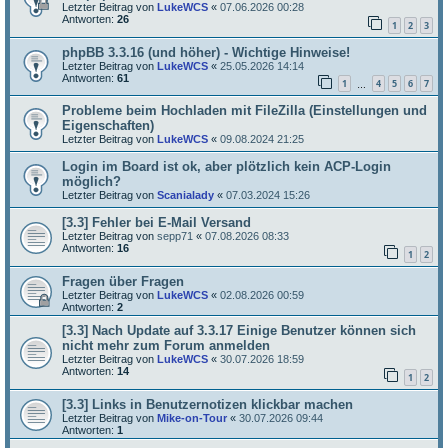
Letzter Beitrag von
LukeWCS
«
07.06.2026 00:28
Antworten:
26
1
2
3
phpBB 3.3.16 (und höher) - Wichtige Hinweise!
Letzter Beitrag von
LukeWCS
«
25.05.2026 14:14
Antworten:
61
1
4
5
6
7
…
Probleme beim Hochladen mit FileZilla (Einstellungen und
Eigenschaften)
Letzter Beitrag von
LukeWCS
«
09.08.2024 21:25
Login im Board ist ok, aber plötzlich kein ACP-Login
möglich?
Letzter Beitrag von
Scanialady
«
07.03.2024 15:26
[3.3] Fehler bei E-Mail Versand
Letzter Beitrag von
sepp71
«
07.08.2026 08:33
Antworten:
16
1
2
Fragen über Fragen
Letzter Beitrag von
LukeWCS
«
02.08.2026 00:59
Antworten:
2
[3.3] Nach Update auf 3.3.17 Einige Benutzer können sich
nicht mehr zum Forum anmelden
Letzter Beitrag von
LukeWCS
«
30.07.2026 18:59
Antworten:
14
1
2
[3.3] Links in Benutzernotizen klickbar machen
Letzter Beitrag von
Mike-on-Tour
«
30.07.2026 09:44
Antworten:
1