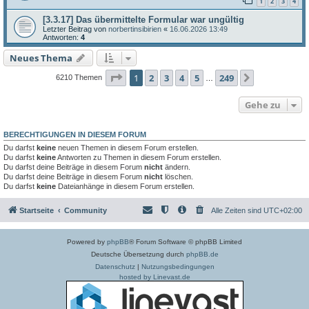
1
2
3
4
[3.3.17] Das übermittelte Formular war ungültig
Letzter Beitrag von
norbertinsibirien
«
16.06.2026 13:49
Antworten:
4
Neues Thema
Seite
1
von
249
1
2
3
4
5
249
Nächste
6210 Themen
…
Gehe zu
BERECHTIGUNGEN IN DIESEM FORUM
Du darfst
keine
neuen Themen in diesem Forum erstellen.
Du darfst
keine
Antworten zu Themen in diesem Forum erstellen.
Du darfst deine Beiträge in diesem Forum
nicht
ändern.
Du darfst deine Beiträge in diesem Forum
nicht
löschen.
Du darfst
keine
Dateianhänge in diesem Forum erstellen.
Startseite
Community
Alle Zeiten sind
UTC+02:00
Powered by
phpBB
® Forum Software © phpBB Limited
Deutsche Übersetzung durch
phpBB.de
Datenschutz
|
Nutzungsbedingungen
hosted by Linevast.de