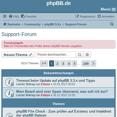
phpBB.de
Menü
FAQ
Pastebin
Registrieren
Anmelden
S
Startseite
Community
phpBB 3.3.x
Support-Forum
u
Support-Forum
c
Forumsregeln
h
Bitte im Thementitel den Präfix deiner phpBB-Version angeben
e
Suche
Erweiterte Such
Neues Thema
Seite
1
von
249
1
2
3
4
5
249
Nächste
6210 Themen
…
Bekanntmachungen
Timeout beim Update auf phpBB 3.3.x und Tipps
Letzter Beitrag von
Crizzo
«
15.01.2017 00:02
Mein Board wird vom Spam überrannt, was soll ich tun?
Letzter Beitrag von
Crizzo
«
16.12.2012 15:25
Themen
phpBB File Check - Zum prüfen auf Existenz und Intaktheit
der phpBB Dateien