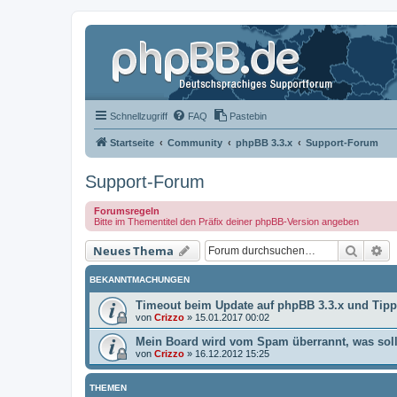
Schnellzugriff
FAQ
Pastebin
Startseite
Community
phpBB 3.3.x
Support-Forum
Support-Forum
Forumsregeln
Bitte im Thementitel den Präfix deiner phpBB-Version angeben
Suche
Er
Neues Thema
BEKANNTMACHUNGEN
Timeout beim Update auf phpBB 3.3.x und Tip
von
Crizzo
»
15.01.2017 00:02
Mein Board wird vom Spam überrannt, was soll
von
Crizzo
»
16.12.2012 15:25
THEMEN