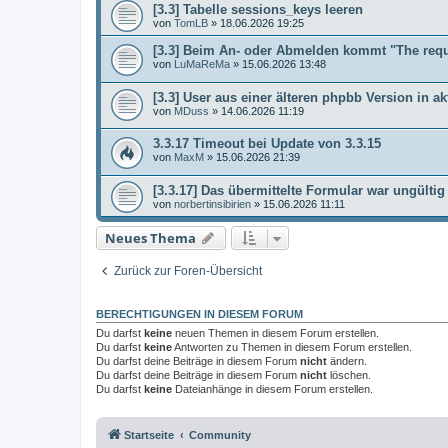
[3.3] Tabelle sessions_keys leeren
von
TomLB
»
18.06.2026 19:25
[3.3] Beim An- oder Abmelden kommt "The req
von
LuMaReMa
»
15.06.2026 13:48
[3.3] User aus einer älteren phpbb Version in ak
von
MDuss
»
14.06.2026 11:19
3.3.17 Timeout bei Update von 3.3.15
von
MaxM
»
15.06.2026 21:39
[3.3.17] Das übermittelte Formular war ungültig
von
norbertinsibirien
»
15.06.2026 11:11
Neues Thema
Zurück zur Foren-Übersicht
BERECHTIGUNGEN IN DIESEM FORUM
Du darfst
keine
neuen Themen in diesem Forum erstellen.
Du darfst
keine
Antworten zu Themen in diesem Forum erstellen.
Du darfst deine Beiträge in diesem Forum
nicht
ändern.
Du darfst deine Beiträge in diesem Forum
nicht
löschen.
Du darfst
keine
Dateianhänge in diesem Forum erstellen.
Startseite
Community