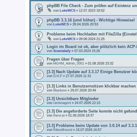
phpBB File Check - Zum prüfen auf Existenz un
von
LukeWCS
»
12.07.2023 18:52
phpBB 3.3.16 (und höher) - Wichtige Hinweise!
von
LukeWCS
»
28.04.2026 20:53
Probleme beim Hochladen mit FileZilla (Einste
von
LukeWCS
»
09.08.2024 21:25
Login im Board ist ok, aber plötzlich kein AC
von
Scanialady
»
07.03.2024 15:26
Fragen über Fragen
von
MGHM_Admin_0001
»
01.08.2026 23:32
[3.3] Nach Update auf 3.3.17 Einige Benutzer
von
GVLP
»
27.07.2026 11:31
[3.3] Links in Benutzernotizen klickbar machen
von
Maxitune
»
29.07.2026 20:49
[3.3] Unsichtbare Mitglieder
von
ramboagent
»
24.07.2026 22:15
[3.3] Die angeforderte Seite konnte nicht gef
von
thera-pi
»
01.06.2026 18:37
[3.3] Probleme beim Update von 3.0.14 auf 3.3.
von
Rätselfreund
»
15.07.2026 16:57