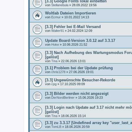
[3.3] Google Fonts lokal einbetten
von
Stellanebula
»
28.09.2022 19:56
Woltlab Dateien Importieren
von
Ecmur
»
10.01.2022 14:13
[3.3] Fehler bei E-Mail Versand
von
Walter91
»
24.02.2024 12:09
Update Board-Version 3.0.12 auf 3.3.17
von
Hoke
»
10.06.2026 21:52
[3.3] Nach Aufhebung des Wartungsmodus Foru
[gelöst]
von
Tina
»
22.06.2026 13:01
[3.1] Problem bei der Update prüfung
von
chris1278
»
27.06.2026 19:01
[3.3] Ungewünschte Besucher-Rekorde
von
cpg
»
17.10.2025 09:09
[3.3] Bilder werden nicht angezeigt
von
DerNordBerliner
»
15.06.2026 19:23
[3.3] Login nach Update auf 3.17 nicht mehr mög
[gelöst]
von
Tina
»
18.06.2026 15:14
[3.3] zu 3.3.17 [Undefined array key "user_last_a
von
TomLB
»
18.06.2026 20:59