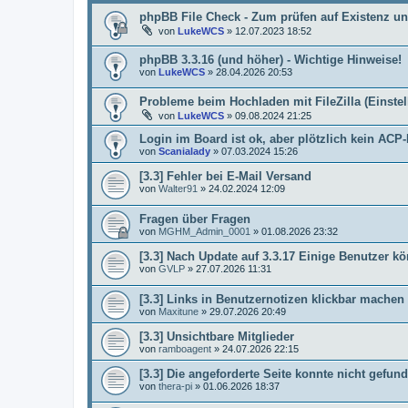
phpBB File Check - Zum prüfen auf Existenz un
von
LukeWCS
»
12.07.2023 18:52
phpBB 3.3.16 (und höher) - Wichtige Hinweise!
von
LukeWCS
»
28.04.2026 20:53
Probleme beim Hochladen mit FileZilla (Einste
von
LukeWCS
»
09.08.2024 21:25
Login im Board ist ok, aber plötzlich kein AC
von
Scanialady
»
07.03.2024 15:26
[3.3] Fehler bei E-Mail Versand
von
Walter91
»
24.02.2024 12:09
Fragen über Fragen
von
MGHM_Admin_0001
»
01.08.2026 23:32
[3.3] Nach Update auf 3.3.17 Einige Benutzer
von
GVLP
»
27.07.2026 11:31
[3.3] Links in Benutzernotizen klickbar machen
von
Maxitune
»
29.07.2026 20:49
[3.3] Unsichtbare Mitglieder
von
ramboagent
»
24.07.2026 22:15
[3.3] Die angeforderte Seite konnte nicht gef
von
thera-pi
»
01.06.2026 18:37