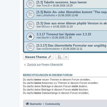
[3.3] Tabelle sessions_keys leeren
von
TomLB
»
18.06.2026 19:25
[3.3] Beim An- oder Abmelden kommt "The req
von
LuMaReMa
»
15.06.2026 13:48
[3.3] User aus einer älteren phpbb Version in ak
von
MDuss
»
14.06.2026 11:19
3.3.17 Timeout bei Update von 3.3.15
von
MaxM
»
15.06.2026 21:39
[3.3.17] Das übermittelte Formular war ungültig
von
norbertinsibirien
»
15.06.2026 11:11
Neues Thema
Zurück zur Foren-Übersicht
BERECHTIGUNGEN IN DIESEM FORUM
Du darfst
keine
neuen Themen in diesem Forum erstellen.
Du darfst
keine
Antworten zu Themen in diesem Forum erstellen.
Du darfst deine Beiträge in diesem Forum
nicht
ändern.
Du darfst deine Beiträge in diesem Forum
nicht
löschen.
Du darfst
keine
Dateianhänge in diesem Forum erstellen.
Startseite
Community