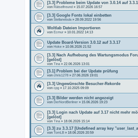
[3.3] Probleme beim Update von 3.0.14 auf 3.3.
von
Rätselfreund
»
15.07.2026 16:57
[3.3] Google Fonts lokal einbetten
von
Stellanebula
»
28.09.2022 19:56
Woltlab Dateien Importieren
von
Ecmur
»
10.01.2022 14:13
Update Board-Version 3.0.12 auf 3.3.17
von
Hoke
»
10.06.2026 21:52
[3.3] Nach Aufhebung des Wartungsmodus Foru
[gelöst]
von
Tina
»
22.06.2026 13:01
[3.1] Problem bei der Update prüfung
von
chris1278
»
27.06.2026 19:01
[3.3] Ungewünschte Besucher-Rekorde
von
cpg
»
17.10.2025 09:09
[3.3] Bilder werden nicht angezeigt
von
DerNordBerliner
»
15.06.2026 19:23
[3.3] Login nach Update auf 3.17 nicht mehr mög
[gelöst]
von
Tina
»
18.06.2026 15:14
[3.3] zu 3.3.17 [Undefined array key "user_last_a
von
TomLB
»
18.06.2026 20:59