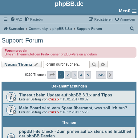
phpBB.de
Menü
FAQ
Pastebin
Registrieren
Anmelden
S
Startseite
Community
phpBB 3.3.x
Support-Forum
u
Support-Forum
c
Forumsregeln
h
Bitte im Thementitel den Präfix deiner phpBB-Version angeben
e
Suche
Erweiterte Such
Neues Thema
Seite
1
von
249
1
2
3
4
5
249
Nächste
6210 Themen
…
Bekanntmachungen
Timeout beim Update auf phpBB 3.3.x und Tipps
Letzter Beitrag von
Crizzo
«
15.01.2017 00:02
Mein Board wird vom Spam überrannt, was soll ich tun?
Letzter Beitrag von
Crizzo
«
16.12.2012 15:25
Themen
phpBB File Check - Zum prüfen auf Existenz und Intaktheit
der phpBB Dateien