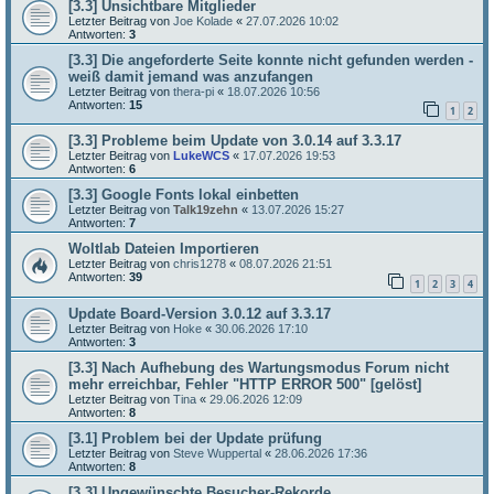
[3.3] Unsichtbare Mitglieder
Letzter Beitrag von
Joe Kolade
«
27.07.2026 10:02
Antworten:
3
[3.3] Die angeforderte Seite konnte nicht gefunden werden -
weiß damit jemand was anzufangen
Letzter Beitrag von
thera-pi
«
18.07.2026 10:56
Antworten:
15
1
2
[3.3] Probleme beim Update von 3.0.14 auf 3.3.17
Letzter Beitrag von
LukeWCS
«
17.07.2026 19:53
Antworten:
6
[3.3] Google Fonts lokal einbetten
Letzter Beitrag von
Talk19zehn
«
13.07.2026 15:27
Antworten:
7
Woltlab Dateien Importieren
Letzter Beitrag von
chris1278
«
08.07.2026 21:51
Antworten:
39
1
2
3
4
Update Board-Version 3.0.12 auf 3.3.17
Letzter Beitrag von
Hoke
«
30.06.2026 17:10
Antworten:
3
[3.3] Nach Aufhebung des Wartungsmodus Forum nicht
mehr erreichbar, Fehler "HTTP ERROR 500" [gelöst]
Letzter Beitrag von
Tina
«
29.06.2026 12:09
Antworten:
8
[3.1] Problem bei der Update prüfung
Letzter Beitrag von
Steve Wuppertal
«
28.06.2026 17:36
Antworten:
8
[3.3] Ungewünschte Besucher-Rekorde