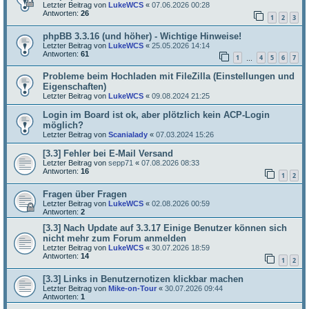
Letzter Beitrag von
LukeWCS
«
07.06.2026 00:28
Antworten:
26
1
2
3
phpBB 3.3.16 (und höher) - Wichtige Hinweise!
Letzter Beitrag von
LukeWCS
«
25.05.2026 14:14
Antworten:
61
1
4
5
6
7
…
Probleme beim Hochladen mit FileZilla (Einstellungen und
Eigenschaften)
Letzter Beitrag von
LukeWCS
«
09.08.2024 21:25
Login im Board ist ok, aber plötzlich kein ACP-Login
möglich?
Letzter Beitrag von
Scanialady
«
07.03.2024 15:26
[3.3] Fehler bei E-Mail Versand
Letzter Beitrag von
sepp71
«
07.08.2026 08:33
Antworten:
16
1
2
Fragen über Fragen
Letzter Beitrag von
LukeWCS
«
02.08.2026 00:59
Antworten:
2
[3.3] Nach Update auf 3.3.17 Einige Benutzer können sich
nicht mehr zum Forum anmelden
Letzter Beitrag von
LukeWCS
«
30.07.2026 18:59
Antworten:
14
1
2
[3.3] Links in Benutzernotizen klickbar machen
Letzter Beitrag von
Mike-on-Tour
«
30.07.2026 09:44
Antworten:
1