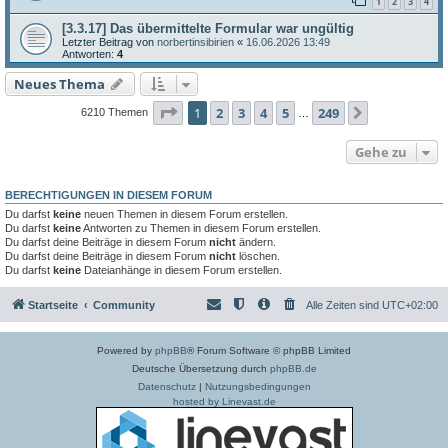
1
2
3
4
[3.3.17] Das übermittelte Formular war ungültig
Letzter Beitrag von
norbertinsibirien
«
16.06.2026 13:49
Antworten:
4
Neues Thema
Seite
1
von
249
1
2
3
4
5
249
Nächste
6210 Themen
…
Gehe zu
BERECHTIGUNGEN IN DIESEM FORUM
Du darfst
keine
neuen Themen in diesem Forum erstellen.
Du darfst
keine
Antworten zu Themen in diesem Forum erstellen.
Du darfst deine Beiträge in diesem Forum
nicht
ändern.
Du darfst deine Beiträge in diesem Forum
nicht
löschen.
Du darfst
keine
Dateianhänge in diesem Forum erstellen.
Startseite
Community
Alle Zeiten sind
UTC+02:00
Powered by
phpBB
® Forum Software © phpBB Limited
Deutsche Übersetzung durch
phpBB.de
Datenschutz
|
Nutzungsbedingungen
hosted by Linevast.de