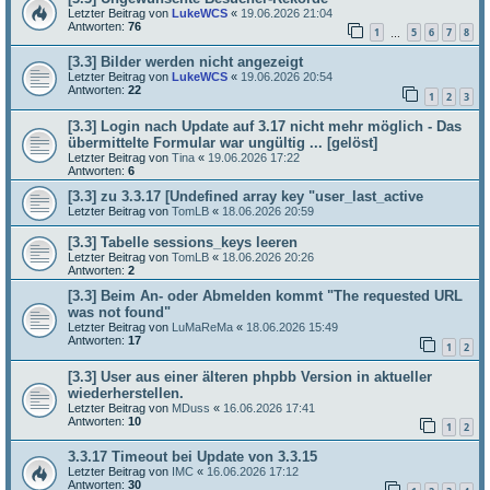
Letzter Beitrag von
LukeWCS
«
19.06.2026 21:04
Antworten:
76
1
5
6
7
8
…
[3.3] Bilder werden nicht angezeigt
Letzter Beitrag von
LukeWCS
«
19.06.2026 20:54
Antworten:
22
1
2
3
[3.3] Login nach Update auf 3.17 nicht mehr möglich - Das
übermittelte Formular war ungültig ... [gelöst]
Letzter Beitrag von
Tina
«
19.06.2026 17:22
Antworten:
6
[3.3] zu 3.3.17 [Undefined array key "user_last_active
Letzter Beitrag von
TomLB
«
18.06.2026 20:59
[3.3] Tabelle sessions_keys leeren
Letzter Beitrag von
TomLB
«
18.06.2026 20:26
Antworten:
2
[3.3] Beim An- oder Abmelden kommt "The requested URL
was not found"
Letzter Beitrag von
LuMaReMa
«
18.06.2026 15:49
Antworten:
17
1
2
[3.3] User aus einer älteren phpbb Version in aktueller
wiederherstellen.
Letzter Beitrag von
MDuss
«
16.06.2026 17:41
Antworten:
10
1
2
3.3.17 Timeout bei Update von 3.3.15
Letzter Beitrag von
IMC
«
16.06.2026 17:12
Antworten:
30