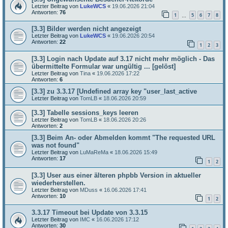
Letzter Beitrag von
LukeWCS
«
19.06.2026 21:04
Antworten:
76
1
5
6
7
8
…
[3.3] Bilder werden nicht angezeigt
Letzter Beitrag von
LukeWCS
«
19.06.2026 20:54
Antworten:
22
1
2
3
[3.3] Login nach Update auf 3.17 nicht mehr möglich - Das
übermittelte Formular war ungültig ... [gelöst]
Letzter Beitrag von
Tina
«
19.06.2026 17:22
Antworten:
6
[3.3] zu 3.3.17 [Undefined array key "user_last_active
Letzter Beitrag von
TomLB
«
18.06.2026 20:59
[3.3] Tabelle sessions_keys leeren
Letzter Beitrag von
TomLB
«
18.06.2026 20:26
Antworten:
2
[3.3] Beim An- oder Abmelden kommt "The requested URL
was not found"
Letzter Beitrag von
LuMaReMa
«
18.06.2026 15:49
Antworten:
17
1
2
[3.3] User aus einer älteren phpbb Version in aktueller
wiederherstellen.
Letzter Beitrag von
MDuss
«
16.06.2026 17:41
Antworten:
10
1
2
3.3.17 Timeout bei Update von 3.3.15
Letzter Beitrag von
IMC
«
16.06.2026 17:12
Antworten:
30