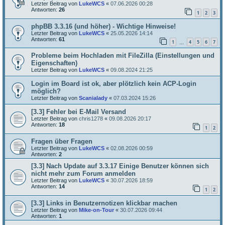
Letzter Beitrag von
LukeWCS
«
07.06.2026 00:28
Antworten:
26
1
2
3
phpBB 3.3.16 (und höher) - Wichtige Hinweise!
Letzter Beitrag von
LukeWCS
«
25.05.2026 14:14
Antworten:
61
1
4
5
6
7
…
Probleme beim Hochladen mit FileZilla (Einstellungen und
Eigenschaften)
Letzter Beitrag von
LukeWCS
«
09.08.2024 21:25
Login im Board ist ok, aber plötzlich kein ACP-Login
möglich?
Letzter Beitrag von
Scanialady
«
07.03.2024 15:26
[3.3] Fehler bei E-Mail Versand
Letzter Beitrag von
chris1278
«
09.08.2026 20:17
Antworten:
18
1
2
Fragen über Fragen
Letzter Beitrag von
LukeWCS
«
02.08.2026 00:59
Antworten:
2
[3.3] Nach Update auf 3.3.17 Einige Benutzer können sich
nicht mehr zum Forum anmelden
Letzter Beitrag von
LukeWCS
«
30.07.2026 18:59
Antworten:
14
1
2
[3.3] Links in Benutzernotizen klickbar machen
Letzter Beitrag von
Mike-on-Tour
«
30.07.2026 09:44
Antworten:
1