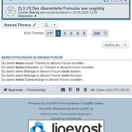
1
2
3
4
[3.3.17] Das übermittelte Formular war ungültig
Letzter Beitrag von
norbertinsibirien
«
16.06.2026 13:49
Antworten:
4
Neues Thema
Seite
1
von
249
1
2
3
4
5
249
Nächste
6210 Themen
…
Gehe zu
BERECHTIGUNGEN IN DIESEM FORUM
Du darfst
keine
neuen Themen in diesem Forum erstellen.
Du darfst
keine
Antworten zu Themen in diesem Forum erstellen.
Du darfst deine Beiträge in diesem Forum
nicht
ändern.
Du darfst deine Beiträge in diesem Forum
nicht
löschen.
Du darfst
keine
Dateianhänge in diesem Forum erstellen.
Startseite
Community
Alle Zeiten sind
UTC+02:00
Powered by
phpBB
® Forum Software © phpBB Limited
Deutsche Übersetzung durch
phpBB.de
Datenschutz
|
Nutzungsbedingungen
hosted by Linevast.de