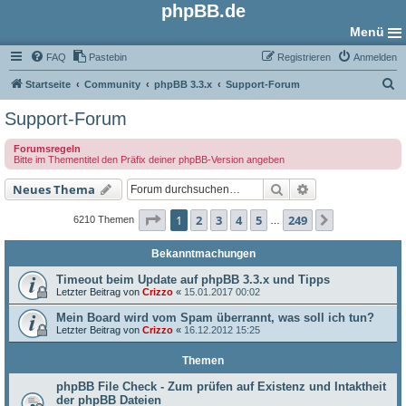
phpBB.de
Menü
FAQ
Pastebin
Registrieren
Anmelden
S
Startseite
Community
phpBB 3.3.x
Support-Forum
u
Support-Forum
c
Forumsregeln
h
Bitte im Thementitel den Präfix deiner phpBB-Version angeben
e
Suche
Erweiterte Such
Neues Thema
Seite
1
von
249
1
2
3
4
5
249
Nächste
6210 Themen
…
Bekanntmachungen
Timeout beim Update auf phpBB 3.3.x und Tipps
Letzter Beitrag von
Crizzo
«
15.01.2017 00:02
Mein Board wird vom Spam überrannt, was soll ich tun?
Letzter Beitrag von
Crizzo
«
16.12.2012 15:25
Themen
phpBB File Check - Zum prüfen auf Existenz und Intaktheit
der phpBB Dateien