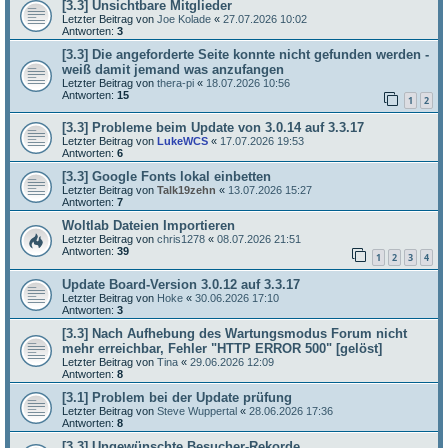
[3.3] Unsichtbare Mitglieder
Letzter Beitrag von
Joe Kolade
«
27.07.2026 10:02
Antworten:
3
[3.3] Die angeforderte Seite konnte nicht gefunden werden -
weiß damit jemand was anzufangen
Letzter Beitrag von
thera-pi
«
18.07.2026 10:56
Antworten:
15
1
2
[3.3] Probleme beim Update von 3.0.14 auf 3.3.17
Letzter Beitrag von
LukeWCS
«
17.07.2026 19:53
Antworten:
6
[3.3] Google Fonts lokal einbetten
Letzter Beitrag von
Talk19zehn
«
13.07.2026 15:27
Antworten:
7
Woltlab Dateien Importieren
Letzter Beitrag von
chris1278
«
08.07.2026 21:51
Antworten:
39
1
2
3
4
Update Board-Version 3.0.12 auf 3.3.17
Letzter Beitrag von
Hoke
«
30.06.2026 17:10
Antworten:
3
[3.3] Nach Aufhebung des Wartungsmodus Forum nicht
mehr erreichbar, Fehler "HTTP ERROR 500" [gelöst]
Letzter Beitrag von
Tina
«
29.06.2026 12:09
Antworten:
8
[3.1] Problem bei der Update prüfung
Letzter Beitrag von
Steve Wuppertal
«
28.06.2026 17:36
Antworten:
8
[3.3] Ungewünschte Besucher-Rekorde