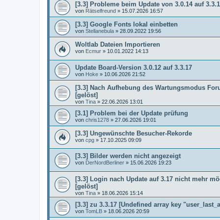
[3.3] Probleme beim Update von 3.0.14 auf 3.3.
von
Rätselfreund
»
15.07.2026 16:57
[3.3] Google Fonts lokal einbetten
von
Stellanebula
»
28.09.2022 19:56
Woltlab Dateien Importieren
von
Ecmur
»
10.01.2022 14:13
Update Board-Version 3.0.12 auf 3.3.17
von
Hoke
»
10.06.2026 21:52
[3.3] Nach Aufhebung des Wartungsmodus Foru
[gelöst]
von
Tina
»
22.06.2026 13:01
[3.1] Problem bei der Update prüfung
von
chris1278
»
27.06.2026 19:01
[3.3] Ungewünschte Besucher-Rekorde
von
cpg
»
17.10.2025 09:09
[3.3] Bilder werden nicht angezeigt
von
DerNordBerliner
»
15.06.2026 19:23
[3.3] Login nach Update auf 3.17 nicht mehr mög
[gelöst]
von
Tina
»
18.06.2026 15:14
[3.3] zu 3.3.17 [Undefined array key "user_last_a
von
TomLB
»
18.06.2026 20:59