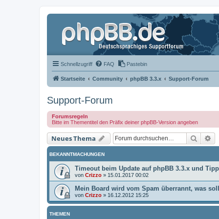
Schnellzugriff
FAQ
Pastebin
Startseite
Community
phpBB 3.3.x
Support-Forum
Support-Forum
Forumsregeln
Bitte im Thementitel den Präfix deiner phpBB-Version angeben
Suche
Er
Neues Thema
BEKANNTMACHUNGEN
Timeout beim Update auf phpBB 3.3.x und Tip
von
Crizzo
»
15.01.2017 00:02
Mein Board wird vom Spam überrannt, was soll
von
Crizzo
»
16.12.2012 15:25
THEMEN