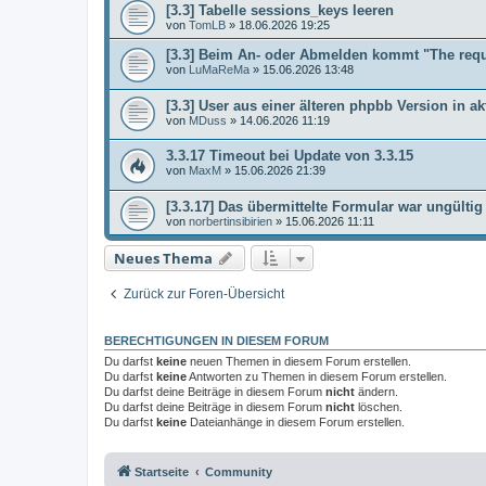
[3.3] Tabelle sessions_keys leeren
von
TomLB
»
18.06.2026 19:25
[3.3] Beim An- oder Abmelden kommt "The req
von
LuMaReMa
»
15.06.2026 13:48
[3.3] User aus einer älteren phpbb Version in ak
von
MDuss
»
14.06.2026 11:19
3.3.17 Timeout bei Update von 3.3.15
von
MaxM
»
15.06.2026 21:39
[3.3.17] Das übermittelte Formular war ungültig
von
norbertinsibirien
»
15.06.2026 11:11
Neues Thema
Zurück zur Foren-Übersicht
BERECHTIGUNGEN IN DIESEM FORUM
Du darfst
keine
neuen Themen in diesem Forum erstellen.
Du darfst
keine
Antworten zu Themen in diesem Forum erstellen.
Du darfst deine Beiträge in diesem Forum
nicht
ändern.
Du darfst deine Beiträge in diesem Forum
nicht
löschen.
Du darfst
keine
Dateianhänge in diesem Forum erstellen.
Startseite
Community