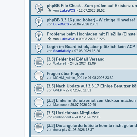
phpBB File Check - Zum prüfen auf Existenz un
von
LukeWCS
»
12.07.2023 18:52
phpBB 3.3.16 (und höher) - Wichtige Hinweise!
von
LukeWCS
»
28.04.2026 20:53
Probleme beim Hochladen mit FileZilla (Einste
von
LukeWCS
»
09.08.2024 21:25
Login im Board ist ok, aber plötzlich kein AC
von
Scanialady
»
07.03.2024 15:26
[3.3] Fehler bei E-Mail Versand
von
Walter91
»
24.02.2024 12:09
Fragen über Fragen
von
MGHM_Admin_0001
»
01.08.2026 23:32
[3.3] Nach Update auf 3.3.17 Einige Benutzer
von
GVLP
»
27.07.2026 11:31
[3.3] Links in Benutzernotizen klickbar machen
von
Maxitune
»
29.07.2026 20:49
[3.3] Unsichtbare Mitglieder
von
ramboagent
»
24.07.2026 22:15
[3.3] Die angeforderte Seite konnte nicht gef
von
thera-pi
»
01.06.2026 18:37