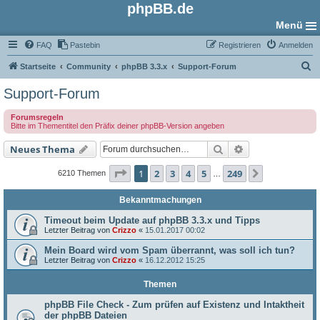
phpBB.de
Menü
FAQ
Pastebin
Registrieren
Anmelden
S
Startseite
Community
phpBB 3.3.x
Support-Forum
u
Support-Forum
c
Forumsregeln
h
Bitte im Thementitel den Präfix deiner phpBB-Version angeben
e
Suche
Erweiterte Such
Neues Thema
Seite
1
von
249
1
2
3
4
5
249
Nächste
6210 Themen
…
Bekanntmachungen
Timeout beim Update auf phpBB 3.3.x und Tipps
Letzter Beitrag von
Crizzo
«
15.01.2017 00:02
Mein Board wird vom Spam überrannt, was soll ich tun?
Letzter Beitrag von
Crizzo
«
16.12.2012 15:25
Themen
phpBB File Check - Zum prüfen auf Existenz und Intaktheit
der phpBB Dateien