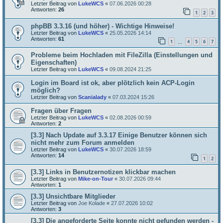
Letzter Beitrag von
LukeWCS
«
07.06.2026 00:28
Antworten:
26
1
2
3
phpBB 3.3.16 (und höher) - Wichtige Hinweise!
Letzter Beitrag von
LukeWCS
«
25.05.2026 14:14
Antworten:
61
1
4
5
6
7
…
Probleme beim Hochladen mit FileZilla (Einstellungen und
Eigenschaften)
Letzter Beitrag von
LukeWCS
«
09.08.2024 21:25
Login im Board ist ok, aber plötzlich kein ACP-Login
möglich?
Letzter Beitrag von
Scanialady
«
07.03.2024 15:26
Fragen über Fragen
Letzter Beitrag von
LukeWCS
«
02.08.2026 00:59
Antworten:
2
[3.3] Nach Update auf 3.3.17 Einige Benutzer können sich
nicht mehr zum Forum anmelden
Letzter Beitrag von
LukeWCS
«
30.07.2026 18:59
Antworten:
14
1
2
[3.3] Links in Benutzernotizen klickbar machen
Letzter Beitrag von
Mike-on-Tour
«
30.07.2026 09:44
Antworten:
1
[3.3] Unsichtbare Mitglieder
Letzter Beitrag von
Joe Kolade
«
27.07.2026 10:02
Antworten:
3
[3.3] Die angeforderte Seite konnte nicht gefunden werden -