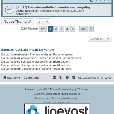
1
2
3
4
[3.3.17] Das übermittelte Formular war ungültig
Letzter Beitrag von
norbertinsibirien
«
16.06.2026 13:49
Antworten:
4
Neues Thema
Seite
1
von
249
1
2
3
4
5
249
Nächste
6210 Themen
…
Gehe zu
BERECHTIGUNGEN IN DIESEM FORUM
Du darfst
keine
neuen Themen in diesem Forum erstellen.
Du darfst
keine
Antworten zu Themen in diesem Forum erstellen.
Du darfst deine Beiträge in diesem Forum
nicht
ändern.
Du darfst deine Beiträge in diesem Forum
nicht
löschen.
Du darfst
keine
Dateianhänge in diesem Forum erstellen.
Startseite
Community
Alle Zeiten sind
UTC+02:00
Powered by
phpBB
® Forum Software © phpBB Limited
Deutsche Übersetzung durch
phpBB.de
Datenschutz
|
Nutzungsbedingungen
hosted by Linevast.de