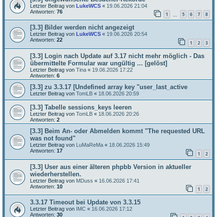
Letzter Beitrag von
LukeWCS
«
19.06.2026 21:04
Antworten:
76
1
5
6
7
8
…
[3.3] Bilder werden nicht angezeigt
Letzter Beitrag von
LukeWCS
«
19.06.2026 20:54
Antworten:
22
1
2
3
[3.3] Login nach Update auf 3.17 nicht mehr möglich - Das
übermittelte Formular war ungültig ... [gelöst]
Letzter Beitrag von
Tina
«
19.06.2026 17:22
Antworten:
6
[3.3] zu 3.3.17 [Undefined array key "user_last_active
Letzter Beitrag von
TomLB
«
18.06.2026 20:59
[3.3] Tabelle sessions_keys leeren
Letzter Beitrag von
TomLB
«
18.06.2026 20:26
Antworten:
2
[3.3] Beim An- oder Abmelden kommt "The requested URL
was not found"
Letzter Beitrag von
LuMaReMa
«
18.06.2026 15:49
Antworten:
17
1
2
[3.3] User aus einer älteren phpbb Version in aktueller
wiederherstellen.
Letzter Beitrag von
MDuss
«
16.06.2026 17:41
Antworten:
10
1
2
3.3.17 Timeout bei Update von 3.3.15
Letzter Beitrag von
IMC
«
16.06.2026 17:12
Antworten:
30