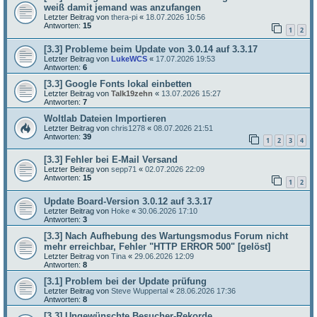
weiß damit jemand was anzufangen
Letzter Beitrag von
thera-pi
«
18.07.2026 10:56
Antworten:
15
1
2
[3.3] Probleme beim Update von 3.0.14 auf 3.3.17
Letzter Beitrag von
LukeWCS
«
17.07.2026 19:53
Antworten:
6
[3.3] Google Fonts lokal einbetten
Letzter Beitrag von
Talk19zehn
«
13.07.2026 15:27
Antworten:
7
Woltlab Dateien Importieren
Letzter Beitrag von
chris1278
«
08.07.2026 21:51
Antworten:
39
1
2
3
4
[3.3] Fehler bei E-Mail Versand
Letzter Beitrag von
sepp71
«
02.07.2026 22:09
Antworten:
15
1
2
Update Board-Version 3.0.12 auf 3.3.17
Letzter Beitrag von
Hoke
«
30.06.2026 17:10
Antworten:
3
[3.3] Nach Aufhebung des Wartungsmodus Forum nicht
mehr erreichbar, Fehler "HTTP ERROR 500" [gelöst]
Letzter Beitrag von
Tina
«
29.06.2026 12:09
Antworten:
8
[3.1] Problem bei der Update prüfung
Letzter Beitrag von
Steve Wuppertal
«
28.06.2026 17:36
Antworten:
8
[3.3] Ungewünschte Besucher-Rekorde