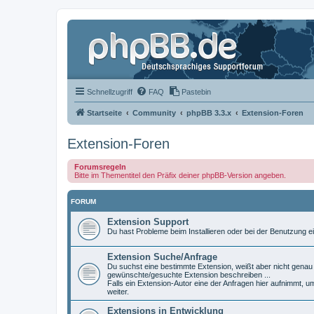
Schnellzugriff
FAQ
Pastebin
Startseite
Community
phpBB 3.3.x
Extension-Foren
Extension-Foren
Forumsregeln
Bitte im Thementitel den Präfix deiner phpBB-Version angeben.
FORUM
Extension Support
Du hast Probleme beim Installieren oder bei der Benutzung ei
Extension Suche/Anfrage
Du suchst eine bestimmte Extension, weißt aber nicht genau w
gewünschte/gesuchte Extension beschreiben ...
Falls ein Extension-Autor eine der Anfragen hier aufnimmt, u
weiter.
Extensions in Entwicklung