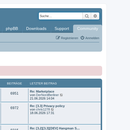
Suche
Erweiterte Such
phpBB
Downloads
Support
Community
Registrieren
Anmelden
BEITRÄGE
LETZTER BEITRAG
L
Re: Marketplace
B
6951
e
N
von
DerNordBerliner
t
e
21.06.2026 14:04
e
z
u
t
e
L
Re: [3.3] Privacy policy
B
6972
i
e
s
e
N
von
chris1278
r
t
t
e
18.06.2026 17:31
e
t
B
e
z
u
e
r
t
e
i
i
B
r
e
s
t
e
r
t
L
Re: [3.2][3.3][DEV] Hangman S…
r
i