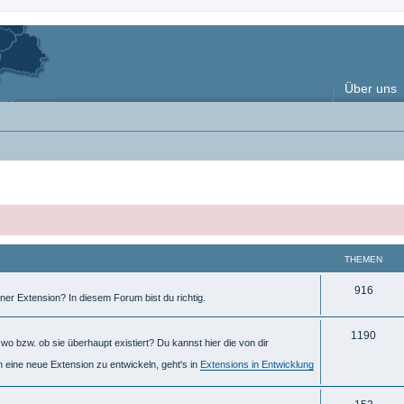
Über uns
THEMEN
T
916
ner Extension? In diesem Forum bist du richtig.
h
T
1190
e
o bzw. ob sie überhaupt existiert? Du kannst hier die von dir
h
m
m eine neue Extension zu entwickeln, geht's in
Extensions in Entwicklung
e
e