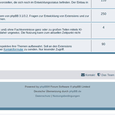
T
153
m
n
rstellen, die sich noch im Entwicklungsstatus befinden. Der Einbau in
h
e
e
T
n
250
stem von phpBB 3.1/3.2. Fragen zur Entwicklung von Extensions und zur
mmen.
m
h
e
e
T
4
 und) ohne Fachkenntnisse ganz oder zu großen Teilen mittels KI-
aher ungewiss. Die Nutzung kann zum aktuellen Zeitpunkt nicht
n
m
h
e
e
T
90
espektive ihre Themen aufbewahrt. Soll an den Extensions
n
m
per
Kontaktformular
zu senden. Nur lesender Zugriff.
h
e
e
n
m
e
Kontakt
Das Team
n
Powered by
phpBB
® Forum Software © phpBB Limited
Deutsche Übersetzung durch
phpBB.de
Datenschutz
|
Nutzungsbedingungen