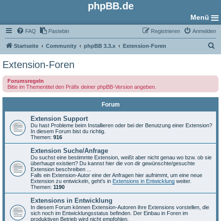
phpBB.de
Menü
FAQ
Pastebin
Registrieren
Anmelden
S
Startseite
Community
phpBB 3.3.x
Extension-Foren
u
Extension-Foren
c
Forumsregeln
h
Bitte im Thementitel den Präfix deiner phpBB-Version angeben.
e
Forum
Extension Support
Du hast Probleme beim Installieren oder bei der Benutzung einer Extension?
In diesem Forum bist du richtig.
Themen:
916
Extension Suche/Anfrage
Du suchst eine bestimmte Extension, weißt aber nicht genau wo bzw. ob sie
überhaupt existiert? Du kannst hier die von dir gewünschte/gesuchte
Extension beschreiben ...
Falls ein Extension-Autor eine der Anfragen hier aufnimmt, um eine neue
Extension zu entwickeln, geht's in
Extensions in Entwicklung
weiter.
Themen:
1190
Extensions in Entwicklung
In diesem Forum können Extension-Autoren ihre Extensions vorstellen, die
sich noch im Entwicklungsstatus befinden. Der Einbau in Foren im
produktiven Betrieb wird nicht empfohlen.