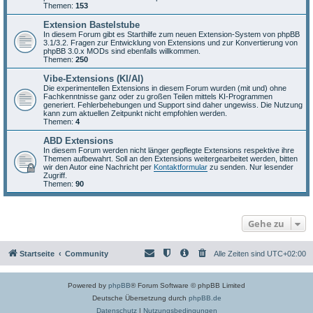
Themen:
153
Extension Bastelstube
In diesem Forum gibt es Starthilfe zum neuen Extension-System von phpBB
3.1/3.2. Fragen zur Entwicklung von Extensions und zur Konvertierung von
phpBB 3.0.x MODs sind ebenfalls willkommen.
Themen:
250
Vibe-Extensions (KI/AI)
Die experimentellen Extensions in diesem Forum wurden (mit und) ohne
Fachkenntnisse ganz oder zu großen Teilen mittels KI-Programmen
generiert. Fehlerbehebungen und Support sind daher ungewiss. Die Nutzung
kann zum aktuellen Zeitpunkt nicht empfohlen werden.
Themen:
4
ABD Extensions
In diesem Forum werden nicht länger gepflegte Extensions respektive ihre
Themen aufbewahrt. Soll an den Extensions weitergearbeitet werden, bitten
wir den Autor eine Nachricht per
Kontaktformular
zu senden. Nur lesender
Zugriff.
Themen:
90
Gehe zu
Startseite
Community
Alle Zeiten sind
UTC+02:00
Powered by
phpBB
® Forum Software © phpBB Limited
Deutsche Übersetzung durch
phpBB.de
Datenschutz
|
Nutzungsbedingungen