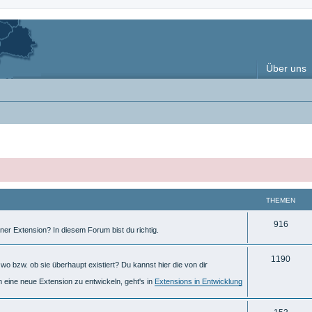
Über uns
THEMEN
T
916
ner Extension? In diesem Forum bist du richtig.
h
T
1190
e
o bzw. ob sie überhaupt existiert? Du kannst hier die von dir
h
m
m eine neue Extension zu entwickeln, geht's in
Extensions in Entwicklung
e
e