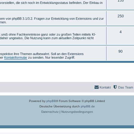
T
153
m
n
rstellen, die sich noch im Entwicklungsstatus befinden. Der Einbau in
h
e
e
T
n
250
stem von phpBB 3.1/3.2. Fragen zur Entwicklung von Extensions und zur
mmen.
m
h
e
e
T
4
 und) ohne Fachkenntnisse ganz oder zu großen Teilen mittels KI-
aher ungewiss. Die Nutzung kann zum aktuellen Zeitpunkt nicht
n
m
h
e
e
T
90
espektive ihre Themen aufbewahrt. Soll an den Extensions
n
m
per
Kontaktformular
zu senden. Nur lesender Zugriff.
h
e
e
n
m
e
Kontakt
Das Team
n
Powered by
phpBB
® Forum Software © phpBB Limited
Deutsche Übersetzung durch
phpBB.de
Datenschutz
|
Nutzungsbedingungen