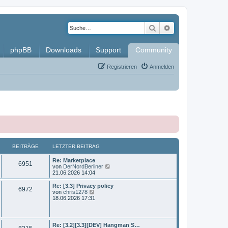
Suche
Erweiterte Such
phpBB
Downloads
Support
Community
Registrieren
Anmelden
BEITRÄGE
LETZTER BEITRAG
L
Re: Marketplace
B
6951
e
N
von
DerNordBerliner
t
e
21.06.2026 14:04
e
z
u
t
e
L
Re: [3.3] Privacy policy
B
6972
i
e
s
e
N
von
chris1278
r
t
t
e
18.06.2026 17:31
e
t
B
e
z
u
e
r
t
e
i
i
B
r
e
s
t
e
r
t
L
Re: [3.2][3.3][DEV] Hangman S…
r
i