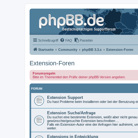
Schnellzugriff
FAQ
Pastebin
Startseite
Community
phpBB 3.3.x
Extension-Foren
Extension-Foren
Forumsregeln
Bitte im Thementitel den Präfix deiner phpBB-Version angeben.
FORUM
Extension Support
Du hast Probleme beim Installieren oder bei der Benutzung ei
Extension Suche/Anfrage
Du suchst eine bestimmte Extension, weißt aber nicht genau w
gewünschte/gesuchte Extension beschreiben ...
Falls ein Extension-Autor eine der Anfragen hier aufnimmt, u
weiter.
Extensions in Entwicklung