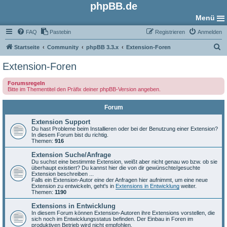
phpBB.de
Menü
FAQ
Pastebin
Registrieren
Anmelden
S
Startseite
Community
phpBB 3.3.x
Extension-Foren
u
Extension-Foren
c
Forumsregeln
h
Bitte im Thementitel den Präfix deiner phpBB-Version angeben.
e
Forum
Extension Support
Du hast Probleme beim Installieren oder bei der Benutzung einer Extension?
In diesem Forum bist du richtig.
Themen:
916
Extension Suche/Anfrage
Du suchst eine bestimmte Extension, weißt aber nicht genau wo bzw. ob sie
überhaupt existiert? Du kannst hier die von dir gewünschte/gesuchte
Extension beschreiben ...
Falls ein Extension-Autor eine der Anfragen hier aufnimmt, um eine neue
Extension zu entwickeln, geht's in
Extensions in Entwicklung
weiter.
Themen:
1190
Extensions in Entwicklung
In diesem Forum können Extension-Autoren ihre Extensions vorstellen, die
sich noch im Entwicklungsstatus befinden. Der Einbau in Foren im
produktiven Betrieb wird nicht empfohlen.