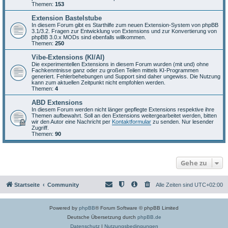
Themen:
153
Extension Bastelstube
In diesem Forum gibt es Starthilfe zum neuen Extension-System von phpBB
3.1/3.2. Fragen zur Entwicklung von Extensions und zur Konvertierung von
phpBB 3.0.x MODs sind ebenfalls willkommen.
Themen:
250
Vibe-Extensions (KI/AI)
Die experimentellen Extensions in diesem Forum wurden (mit und) ohne
Fachkenntnisse ganz oder zu großen Teilen mittels KI-Programmen
generiert. Fehlerbehebungen und Support sind daher ungewiss. Die Nutzung
kann zum aktuellen Zeitpunkt nicht empfohlen werden.
Themen:
4
ABD Extensions
In diesem Forum werden nicht länger gepflegte Extensions respektive ihre
Themen aufbewahrt. Soll an den Extensions weitergearbeitet werden, bitten
wir den Autor eine Nachricht per
Kontaktformular
zu senden. Nur lesender
Zugriff.
Themen:
90
Gehe zu
Startseite
Community
Alle Zeiten sind
UTC+02:00
Powered by
phpBB
® Forum Software © phpBB Limited
Deutsche Übersetzung durch
phpBB.de
Datenschutz
|
Nutzungsbedingungen