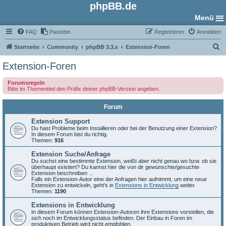
phpBB.de
Menü
FAQ
Pastebin
Registrieren
Anmelden
S
Startseite
Community
phpBB 3.3.x
Extension-Foren
u
Extension-Foren
c
Forumsregeln
h
Bitte im Thementitel den Präfix deiner phpBB-Version angeben.
e
Forum
Extension Support
Du hast Probleme beim Installieren oder bei der Benutzung einer Extension?
In diesem Forum bist du richtig.
Themen:
916
Extension Suche/Anfrage
Du suchst eine bestimmte Extension, weißt aber nicht genau wo bzw. ob sie
überhaupt existiert? Du kannst hier die von dir gewünschte/gesuchte
Extension beschreiben ...
Falls ein Extension-Autor eine der Anfragen hier aufnimmt, um eine neue
Extension zu entwickeln, geht's in
Extensions in Entwicklung
weiter.
Themen:
1190
Extensions in Entwicklung
In diesem Forum können Extension-Autoren ihre Extensions vorstellen, die
sich noch im Entwicklungsstatus befinden. Der Einbau in Foren im
produktiven Betrieb wird nicht empfohlen.