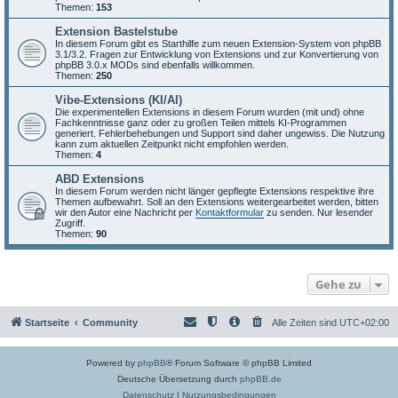
Themen:
153
Extension Bastelstube
In diesem Forum gibt es Starthilfe zum neuen Extension-System von phpBB
3.1/3.2. Fragen zur Entwicklung von Extensions und zur Konvertierung von
phpBB 3.0.x MODs sind ebenfalls willkommen.
Themen:
250
Vibe-Extensions (KI/AI)
Die experimentellen Extensions in diesem Forum wurden (mit und) ohne
Fachkenntnisse ganz oder zu großen Teilen mittels KI-Programmen
generiert. Fehlerbehebungen und Support sind daher ungewiss. Die Nutzung
kann zum aktuellen Zeitpunkt nicht empfohlen werden.
Themen:
4
ABD Extensions
In diesem Forum werden nicht länger gepflegte Extensions respektive ihre
Themen aufbewahrt. Soll an den Extensions weitergearbeitet werden, bitten
wir den Autor eine Nachricht per
Kontaktformular
zu senden. Nur lesender
Zugriff.
Themen:
90
Gehe zu
Startseite
Community
Alle Zeiten sind
UTC+02:00
Powered by
phpBB
® Forum Software © phpBB Limited
Deutsche Übersetzung durch
phpBB.de
Datenschutz
|
Nutzungsbedingungen