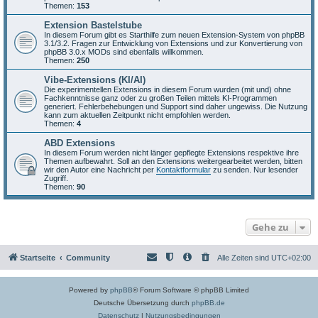
Themen:
153
Extension Bastelstube
In diesem Forum gibt es Starthilfe zum neuen Extension-System von phpBB
3.1/3.2. Fragen zur Entwicklung von Extensions und zur Konvertierung von
phpBB 3.0.x MODs sind ebenfalls willkommen.
Themen:
250
Vibe-Extensions (KI/AI)
Die experimentellen Extensions in diesem Forum wurden (mit und) ohne
Fachkenntnisse ganz oder zu großen Teilen mittels KI-Programmen
generiert. Fehlerbehebungen und Support sind daher ungewiss. Die Nutzung
kann zum aktuellen Zeitpunkt nicht empfohlen werden.
Themen:
4
ABD Extensions
In diesem Forum werden nicht länger gepflegte Extensions respektive ihre
Themen aufbewahrt. Soll an den Extensions weitergearbeitet werden, bitten
wir den Autor eine Nachricht per
Kontaktformular
zu senden. Nur lesender
Zugriff.
Themen:
90
Gehe zu
Startseite
Community
Alle Zeiten sind
UTC+02:00
Powered by
phpBB
® Forum Software © phpBB Limited
Deutsche Übersetzung durch
phpBB.de
Datenschutz
|
Nutzungsbedingungen