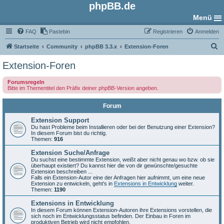
phpBB.de
Menü
FAQ
Pastebin
Registrieren
Anmelden
S
Startseite
Community
phpBB 3.3.x
Extension-Foren
u
Extension-Foren
c
Forumsregeln
h
Bitte im Thementitel den Präfix deiner phpBB-Version angeben.
e
Forum
Extension Support
Du hast Probleme beim Installieren oder bei der Benutzung einer Extension?
In diesem Forum bist du richtig.
Themen:
916
Extension Suche/Anfrage
Du suchst eine bestimmte Extension, weißt aber nicht genau wo bzw. ob sie
überhaupt existiert? Du kannst hier die von dir gewünschte/gesuchte
Extension beschreiben ...
Falls ein Extension-Autor eine der Anfragen hier aufnimmt, um eine neue
Extension zu entwickeln, geht's in
Extensions in Entwicklung
weiter.
Themen:
1190
Extensions in Entwicklung
In diesem Forum können Extension-Autoren ihre Extensions vorstellen, die
sich noch im Entwicklungsstatus befinden. Der Einbau in Foren im
produktiven Betrieb wird nicht empfohlen.