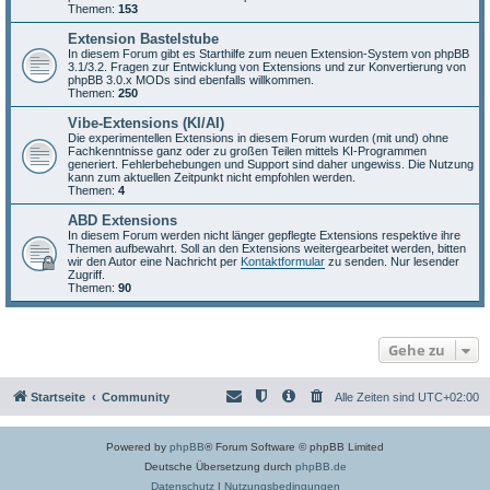
Themen:
153
Extension Bastelstube
In diesem Forum gibt es Starthilfe zum neuen Extension-System von phpBB
3.1/3.2. Fragen zur Entwicklung von Extensions und zur Konvertierung von
phpBB 3.0.x MODs sind ebenfalls willkommen.
Themen:
250
Vibe-Extensions (KI/AI)
Die experimentellen Extensions in diesem Forum wurden (mit und) ohne
Fachkenntnisse ganz oder zu großen Teilen mittels KI-Programmen
generiert. Fehlerbehebungen und Support sind daher ungewiss. Die Nutzung
kann zum aktuellen Zeitpunkt nicht empfohlen werden.
Themen:
4
ABD Extensions
In diesem Forum werden nicht länger gepflegte Extensions respektive ihre
Themen aufbewahrt. Soll an den Extensions weitergearbeitet werden, bitten
wir den Autor eine Nachricht per
Kontaktformular
zu senden. Nur lesender
Zugriff.
Themen:
90
Gehe zu
Startseite
Community
Alle Zeiten sind
UTC+02:00
Powered by
phpBB
® Forum Software © phpBB Limited
Deutsche Übersetzung durch
phpBB.de
Datenschutz
|
Nutzungsbedingungen