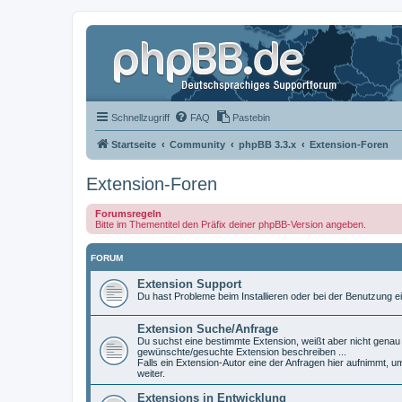
Schnellzugriff
FAQ
Pastebin
Startseite
Community
phpBB 3.3.x
Extension-Foren
Extension-Foren
Forumsregeln
Bitte im Thementitel den Präfix deiner phpBB-Version angeben.
FORUM
Extension Support
Du hast Probleme beim Installieren oder bei der Benutzung ei
Extension Suche/Anfrage
Du suchst eine bestimmte Extension, weißt aber nicht genau w
gewünschte/gesuchte Extension beschreiben ...
Falls ein Extension-Autor eine der Anfragen hier aufnimmt, u
weiter.
Extensions in Entwicklung