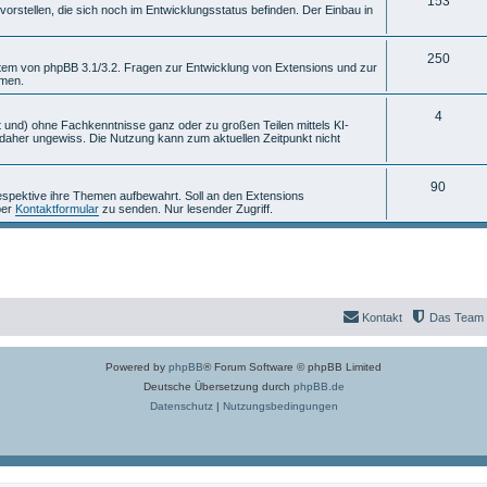
T
153
m
n
rstellen, die sich noch im Entwicklungsstatus befinden. Der Einbau in
h
e
e
T
n
250
stem von phpBB 3.1/3.2. Fragen zur Entwicklung von Extensions und zur
mmen.
m
h
e
e
T
4
 und) ohne Fachkenntnisse ganz oder zu großen Teilen mittels KI-
aher ungewiss. Die Nutzung kann zum aktuellen Zeitpunkt nicht
n
m
h
e
e
T
90
espektive ihre Themen aufbewahrt. Soll an den Extensions
n
m
per
Kontaktformular
zu senden. Nur lesender Zugriff.
h
e
e
n
m
e
Kontakt
Das Team
n
Powered by
phpBB
® Forum Software © phpBB Limited
Deutsche Übersetzung durch
phpBB.de
Datenschutz
|
Nutzungsbedingungen