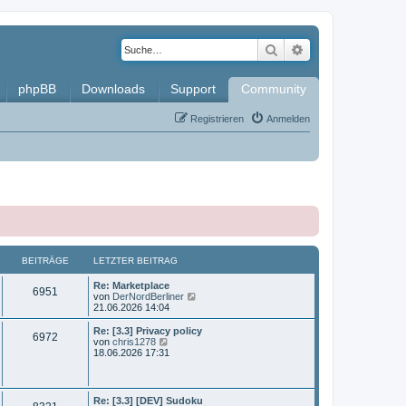
Suche
Erweiterte Such
phpBB
Downloads
Support
Community
Registrieren
Anmelden
BEITRÄGE
LETZTER BEITRAG
L
Re: Marketplace
B
6951
e
N
von
DerNordBerliner
t
e
21.06.2026 14:04
e
z
u
t
e
L
Re: [3.3] Privacy policy
B
6972
i
e
s
e
N
von
chris1278
r
t
t
e
18.06.2026 17:31
e
t
B
e
z
u
e
r
t
e
i
i
B
r
e
s
t
e
r
t
L
Re: [3.3] [DEV] Sudoku
r
i