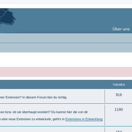
Über uns
THEMEN
T
916
ner Extension? In diesem Forum bist du richtig.
h
T
1190
e
o bzw. ob sie überhaupt existiert? Du kannst hier die von dir
h
m
m eine neue Extension zu entwickeln, geht's in
Extensions in Entwicklung
e
e