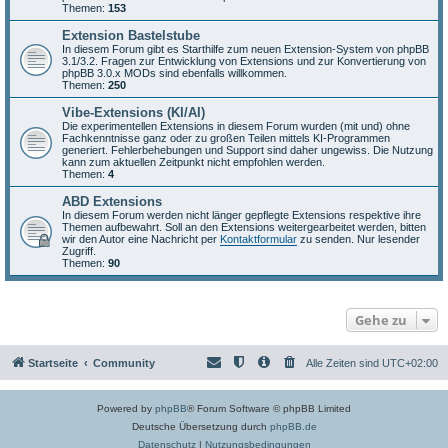
Themen:
153
Extension Bastelstube
In diesem Forum gibt es Starthilfe zum neuen Extension-System von phpBB
3.1/3.2. Fragen zur Entwicklung von Extensions und zur Konvertierung von
phpBB 3.0.x MODs sind ebenfalls willkommen.
Themen:
250
Vibe-Extensions (KI/AI)
Die experimentellen Extensions in diesem Forum wurden (mit und) ohne
Fachkenntnisse ganz oder zu großen Teilen mittels KI-Programmen
generiert. Fehlerbehebungen und Support sind daher ungewiss. Die Nutzung
kann zum aktuellen Zeitpunkt nicht empfohlen werden.
Themen:
4
ABD Extensions
In diesem Forum werden nicht länger gepflegte Extensions respektive ihre
Themen aufbewahrt. Soll an den Extensions weitergearbeitet werden, bitten
wir den Autor eine Nachricht per
Kontaktformular
zu senden. Nur lesender
Zugriff.
Themen:
90
Gehe zu
Startseite
Community
Alle Zeiten sind
UTC+02:00
Powered by
phpBB
® Forum Software © phpBB Limited
Deutsche Übersetzung durch
phpBB.de
Datenschutz
|
Nutzungsbedingungen