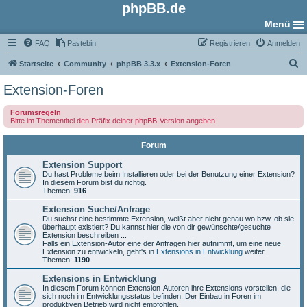
phpBB.de
Menü
FAQ
Pastebin
Registrieren
Anmelden
S
Startseite
Community
phpBB 3.3.x
Extension-Foren
u
Extension-Foren
c
Forumsregeln
h
Bitte im Thementitel den Präfix deiner phpBB-Version angeben.
e
Forum
Extension Support
Du hast Probleme beim Installieren oder bei der Benutzung einer Extension?
In diesem Forum bist du richtig.
Themen:
916
Extension Suche/Anfrage
Du suchst eine bestimmte Extension, weißt aber nicht genau wo bzw. ob sie
überhaupt existiert? Du kannst hier die von dir gewünschte/gesuchte
Extension beschreiben ...
Falls ein Extension-Autor eine der Anfragen hier aufnimmt, um eine neue
Extension zu entwickeln, geht's in
Extensions in Entwicklung
weiter.
Themen:
1190
Extensions in Entwicklung
In diesem Forum können Extension-Autoren ihre Extensions vorstellen, die
sich noch im Entwicklungsstatus befinden. Der Einbau in Foren im
produktiven Betrieb wird nicht empfohlen.