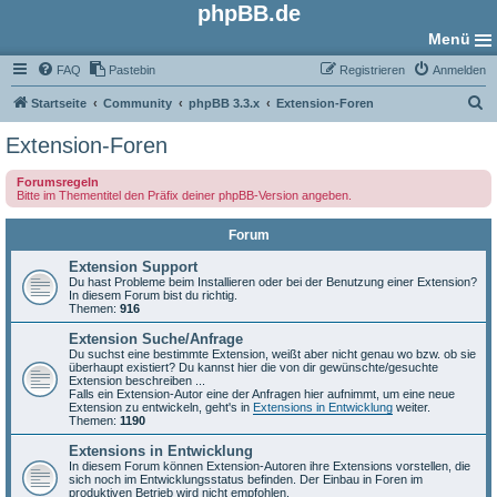
phpBB.de
Menü
FAQ
Pastebin
Registrieren
Anmelden
S
Startseite
Community
phpBB 3.3.x
Extension-Foren
u
Extension-Foren
c
Forumsregeln
h
Bitte im Thementitel den Präfix deiner phpBB-Version angeben.
e
Forum
Extension Support
Du hast Probleme beim Installieren oder bei der Benutzung einer Extension?
In diesem Forum bist du richtig.
Themen:
916
Extension Suche/Anfrage
Du suchst eine bestimmte Extension, weißt aber nicht genau wo bzw. ob sie
überhaupt existiert? Du kannst hier die von dir gewünschte/gesuchte
Extension beschreiben ...
Falls ein Extension-Autor eine der Anfragen hier aufnimmt, um eine neue
Extension zu entwickeln, geht's in
Extensions in Entwicklung
weiter.
Themen:
1190
Extensions in Entwicklung
In diesem Forum können Extension-Autoren ihre Extensions vorstellen, die
sich noch im Entwicklungsstatus befinden. Der Einbau in Foren im
produktiven Betrieb wird nicht empfohlen.