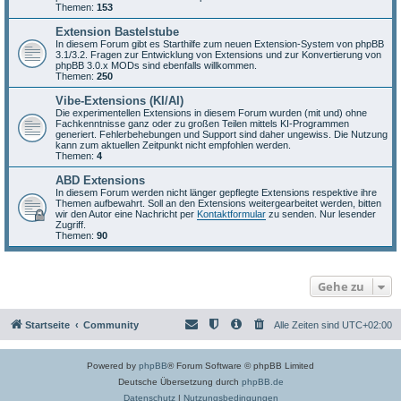
Themen:
153
Extension Bastelstube
In diesem Forum gibt es Starthilfe zum neuen Extension-System von phpBB
3.1/3.2. Fragen zur Entwicklung von Extensions und zur Konvertierung von
phpBB 3.0.x MODs sind ebenfalls willkommen.
Themen:
250
Vibe-Extensions (KI/AI)
Die experimentellen Extensions in diesem Forum wurden (mit und) ohne
Fachkenntnisse ganz oder zu großen Teilen mittels KI-Programmen
generiert. Fehlerbehebungen und Support sind daher ungewiss. Die Nutzung
kann zum aktuellen Zeitpunkt nicht empfohlen werden.
Themen:
4
ABD Extensions
In diesem Forum werden nicht länger gepflegte Extensions respektive ihre
Themen aufbewahrt. Soll an den Extensions weitergearbeitet werden, bitten
wir den Autor eine Nachricht per
Kontaktformular
zu senden. Nur lesender
Zugriff.
Themen:
90
Gehe zu
Startseite
Community
Alle Zeiten sind
UTC+02:00
Powered by
phpBB
® Forum Software © phpBB Limited
Deutsche Übersetzung durch
phpBB.de
Datenschutz
|
Nutzungsbedingungen