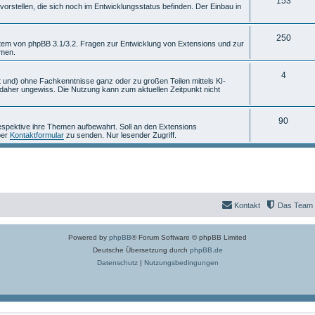
T
153
m
n
rstellen, die sich noch im Entwicklungsstatus befinden. Der Einbau in
h
e
e
T
n
250
stem von phpBB 3.1/3.2. Fragen zur Entwicklung von Extensions und zur
mmen.
m
h
e
e
T
4
 und) ohne Fachkenntnisse ganz oder zu großen Teilen mittels KI-
aher ungewiss. Die Nutzung kann zum aktuellen Zeitpunkt nicht
n
m
h
e
e
T
90
espektive ihre Themen aufbewahrt. Soll an den Extensions
n
m
per
Kontaktformular
zu senden. Nur lesender Zugriff.
h
e
e
n
m
e
Kontakt
Das Team
n
Powered by
phpBB
® Forum Software © phpBB Limited
Deutsche Übersetzung durch
phpBB.de
Datenschutz
|
Nutzungsbedingungen