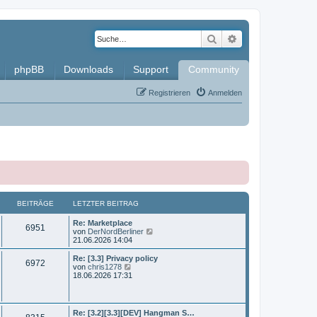
Suche
Erweiterte Such
phpBB
Downloads
Support
Community
Registrieren
Anmelden
BEITRÄGE
LETZTER BEITRAG
L
Re: Marketplace
B
6951
e
N
von
DerNordBerliner
t
e
21.06.2026 14:04
e
z
u
t
e
L
Re: [3.3] Privacy policy
B
6972
i
e
s
e
N
von
chris1278
r
t
t
e
18.06.2026 17:31
e
t
B
e
z
u
e
r
t
e
i
i
B
r
e
s
t
e
r
t
L
Re: [3.2][3.3][DEV] Hangman S…
r
i