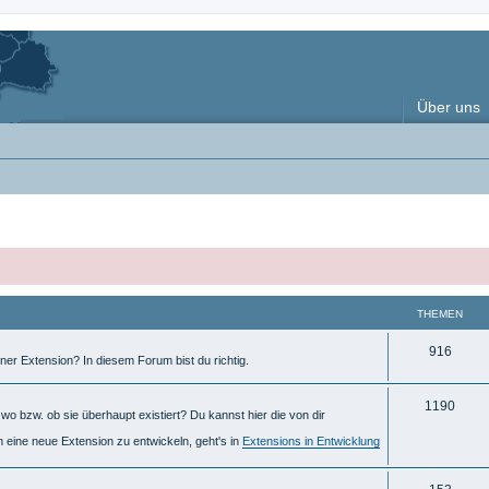
Über uns
THEMEN
T
916
ner Extension? In diesem Forum bist du richtig.
h
T
1190
e
o bzw. ob sie überhaupt existiert? Du kannst hier die von dir
h
m
m eine neue Extension zu entwickeln, geht's in
Extensions in Entwicklung
e
e