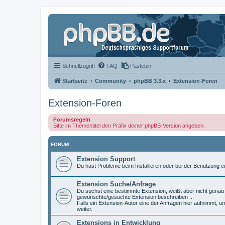
Schnellzugriff
FAQ
Pastebin
Startseite
Community
phpBB 3.3.x
Extension-Foren
Extension-Foren
Forumsregeln
Bitte im Thementitel den Präfix deiner phpBB-Version angeben.
FORUM
Extension Support
Du hast Probleme beim Installieren oder bei der Benutzung ei
Extension Suche/Anfrage
Du suchst eine bestimmte Extension, weißt aber nicht genau w
gewünschte/gesuchte Extension beschreiben ...
Falls ein Extension-Autor eine der Anfragen hier aufnimmt, u
weiter.
Extensions in Entwicklung