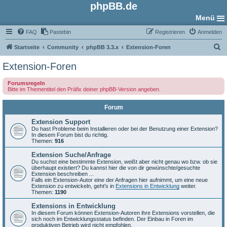
phpBB.de
Menü
FAQ
Pastebin
Registrieren
Anmelden
S
Startseite
Community
phpBB 3.3.x
Extension-Foren
u
Extension-Foren
c
Forumsregeln
h
Bitte im Thementitel den Präfix deiner phpBB-Version angeben.
e
Forum
Extension Support
Du hast Probleme beim Installieren oder bei der Benutzung einer Extension?
In diesem Forum bist du richtig.
Themen:
916
Extension Suche/Anfrage
Du suchst eine bestimmte Extension, weißt aber nicht genau wo bzw. ob sie
überhaupt existiert? Du kannst hier die von dir gewünschte/gesuchte
Extension beschreiben ...
Falls ein Extension-Autor eine der Anfragen hier aufnimmt, um eine neue
Extension zu entwickeln, geht's in
Extensions in Entwicklung
weiter.
Themen:
1190
Extensions in Entwicklung
In diesem Forum können Extension-Autoren ihre Extensions vorstellen, die
sich noch im Entwicklungsstatus befinden. Der Einbau in Foren im
produktiven Betrieb wird nicht empfohlen.