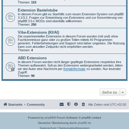
Themen:
153
Extension Bastelstube
In diesem Forum gibt es Starthilfe zum neuen Extension-System von phpBB
3.1/3.2. Fragen zur Entwicklung von Extensions und zur Konvertierung von
phpBB 3.0.x MODs sind ebenfalls willkommen.
Themen:
250
Vibe-Extensions (KI/AI)
Die experimentellen Extensions in diesem Forum wurden (mit und) ohne
Fachkenntnisse ganz oder zu großen Teilen mittels KI-Programmen
generiert. Fehlerbehebungen und Support sind daher ungewiss. Die Nutzung
kann zum aktuellen Zeitpunkt nicht empfohlen werden.
Themen:
4
ABD Extensions
In diesem Forum werden nicht länger gepflegte Extensions respektive ihre
Themen aufbewahrt. Soll an den Extensions weitergearbeitet werden, bitten
wir den Autor eine Nachricht per
Kontaktformular
zu senden. Nur lesender
Zugriff.
Themen:
90
Gehe zu
Startseite
Community
Alle Zeiten sind
UTC+02:00
Powered by
phpBB
® Forum Software © phpBB Limited
Deutsche Übersetzung durch
phpBB.de
Datenschutz
|
Nutzungsbedingungen