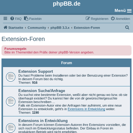
phpBB.de
Menü
FAQ
Pastebin
Registrieren
Anmelden
S
Startseite
Community
phpBB 3.3.x
Extension-Foren
u
Extension-Foren
c
Forumsregeln
h
Bitte im Thementitel den Präfix deiner phpBB-Version angeben.
e
Forum
Extension Support
Du hast Probleme beim Installieren oder bei der Benutzung einer Extension?
In diesem Forum bist du richtig.
Themen:
916
Extension Suche/Anfrage
Du suchst eine bestimmte Extension, weißt aber nicht genau wo bzw. ob sie
überhaupt existiert? Du kannst hier die von dir gewünschte/gesuchte
Extension beschreiben ...
Falls ein Extension-Autor eine der Anfragen hier aufnimmt, um eine neue
Extension zu entwickeln, geht's in
Extensions in Entwicklung
weiter.
Themen:
1190
Extensions in Entwicklung
In diesem Forum können Extension-Autoren ihre Extensions vorstellen, die
sich noch im Entwicklungsstatus befinden. Der Einbau in Foren im
produktiven Betrieb wird nicht empfohlen.