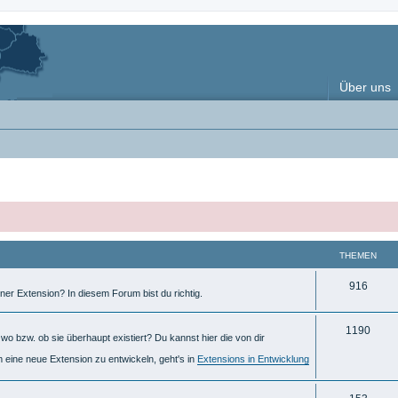
Über uns
THEMEN
T
916
ner Extension? In diesem Forum bist du richtig.
h
T
1190
e
o bzw. ob sie überhaupt existiert? Du kannst hier die von dir
h
m
m eine neue Extension zu entwickeln, geht's in
Extensions in Entwicklung
e
e