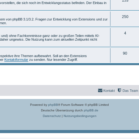
T
153
m
n
rstellen, die sich noch im Entwicklungsstatus befinden. Der Einbau in
h
e
e
T
n
250
stem von phpBB 3.1/3.2. Fragen zur Entwicklung von Extensions und zur
mmen.
m
h
e
e
T
4
 und) ohne Fachkenntnisse ganz oder zu großen Teilen mittels KI-
aher ungewiss. Die Nutzung kann zum aktuellen Zeitpunkt nicht
n
m
h
e
e
T
90
espektive ihre Themen aufbewahrt. Soll an den Extensions
n
m
per
Kontaktformular
zu senden. Nur lesender Zugriff.
h
e
e
n
m
e
Kontakt
Das Team
n
Powered by
phpBB
® Forum Software © phpBB Limited
Deutsche Übersetzung durch
phpBB.de
Datenschutz
|
Nutzungsbedingungen