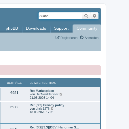
Suche
Erweiterte Such
phpBB
Downloads
Support
Community
Registrieren
Anmelden
BEITRÄGE
LETZTER BEITRAG
L
Re: Marketplace
B
6951
e
N
von
DerNordBerliner
t
e
21.06.2026 14:04
e
z
u
t
e
L
Re: [3.3] Privacy policy
B
6972
i
e
s
e
N
von
chris1278
r
t
t
e
18.06.2026 17:31
e
t
B
e
z
u
e
r
t
e
i
i
B
r
e
s
t
e
r
t
L
Re: [3.2][3.3][DEV] Hangman S…
r
i