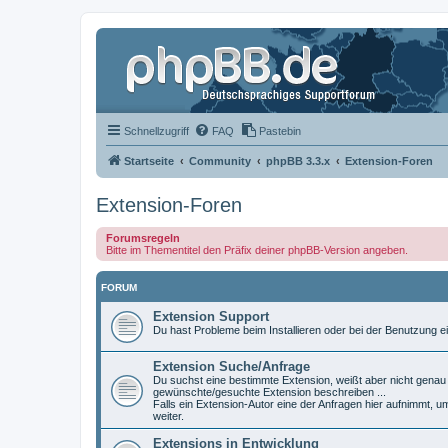
Schnellzugriff
FAQ
Pastebin
Startseite
Community
phpBB 3.3.x
Extension-Foren
Extension-Foren
Forumsregeln
Bitte im Thementitel den Präfix deiner phpBB-Version angeben.
FORUM
Extension Support
Du hast Probleme beim Installieren oder bei der Benutzung ei
Extension Suche/Anfrage
Du suchst eine bestimmte Extension, weißt aber nicht genau w
gewünschte/gesuchte Extension beschreiben ...
Falls ein Extension-Autor eine der Anfragen hier aufnimmt, u
weiter.
Extensions in Entwicklung