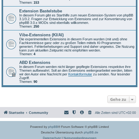
Themen:
153
Extension Bastelstube
In diesem Forum gibt es Starthilfe zum neuen Extension-System von phpBB
3.1/3.2. Fragen zur Entwicklung von Extensions und zur Konvertierung von
phpBB 3.0.x MODs sind ebenfalls willkommen.
Themen:
250
Vibe-Extensions (KI/AI)
Die experimentellen Extensions in diesem Forum wurden (mit und) ohne
Fachkenntnisse ganz oder zu großen Teilen mittels KI-Programmen
generiert. Fehlerbehebungen und Support sind daher ungewiss. Die Nutzung
kann zum aktuellen Zeitpunkt nicht empfohlen werden.
Themen:
4
ABD Extensions
In diesem Forum werden nicht länger gepflegte Extensions respektive ihre
Themen aufbewahrt. Soll an den Extensions weitergearbeitet werden, bitten
wir den Autor eine Nachricht per
Kontaktformular
zu senden. Nur lesender
Zugriff.
Themen:
90
Gehe zu
Startseite
Community
Alle Zeiten sind
UTC+02:00
Powered by
phpBB
® Forum Software © phpBB Limited
Deutsche Übersetzung durch
phpBB.de
Datenschutz
|
Nutzungsbedingungen