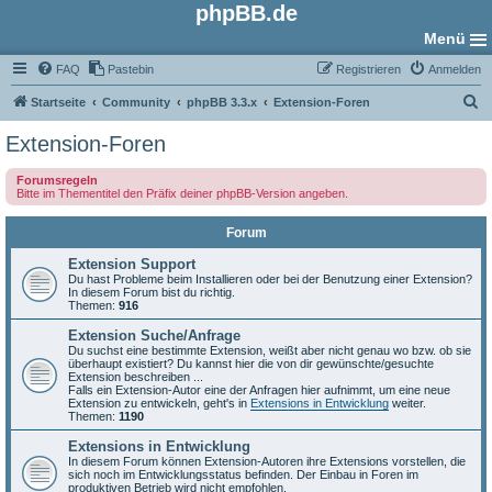
phpBB.de
Menü
FAQ
Pastebin
Registrieren
Anmelden
S
Startseite
Community
phpBB 3.3.x
Extension-Foren
u
Extension-Foren
c
Forumsregeln
h
Bitte im Thementitel den Präfix deiner phpBB-Version angeben.
e
Forum
Extension Support
Du hast Probleme beim Installieren oder bei der Benutzung einer Extension?
In diesem Forum bist du richtig.
Themen:
916
Extension Suche/Anfrage
Du suchst eine bestimmte Extension, weißt aber nicht genau wo bzw. ob sie
überhaupt existiert? Du kannst hier die von dir gewünschte/gesuchte
Extension beschreiben ...
Falls ein Extension-Autor eine der Anfragen hier aufnimmt, um eine neue
Extension zu entwickeln, geht's in
Extensions in Entwicklung
weiter.
Themen:
1190
Extensions in Entwicklung
In diesem Forum können Extension-Autoren ihre Extensions vorstellen, die
sich noch im Entwicklungsstatus befinden. Der Einbau in Foren im
produktiven Betrieb wird nicht empfohlen.