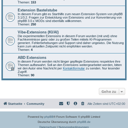
Themen:
153
Extension Bastelstube
In diesem Forum gibt es Starthilfe zum neuen Extension-System von phpBB
3.1/3.2. Fragen zur Entwicklung von Extensions und zur Konvertierung von
phpBB 3.0.x MODs sind ebenfalls willkommen.
Themen:
250
Vibe-Extensions (KI/AI)
Die experimentellen Extensions in diesem Forum wurden (mit und) ohne
Fachkenntnisse ganz oder zu großen Teilen mittels KI-Programmen
generiert. Fehlerbehebungen und Support sind daher ungewiss. Die Nutzung
kann zum aktuellen Zeitpunkt nicht empfohlen werden.
Themen:
4
ABD Extensions
In diesem Forum werden nicht länger gepflegte Extensions respektive ihre
Themen aufbewahrt. Soll an den Extensions weitergearbeitet werden, bitten
wir den Autor eine Nachricht per
Kontaktformular
zu senden. Nur lesender
Zugriff.
Themen:
90
Gehe zu
Startseite
Community
Alle Zeiten sind
UTC+02:00
Powered by
phpBB
® Forum Software © phpBB Limited
Deutsche Übersetzung durch
phpBB.de
Datenschutz
|
Nutzungsbedingungen