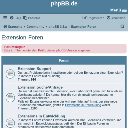
phpBB.de
Menü
FAQ
Pastebin
Registrieren
Anmelden
S
Startseite
Community
phpBB 3.3.x
Extension-Foren
u
Extension-Foren
c
Forumsregeln
h
Bitte im Thementitel den Präfix deiner phpBB-Version angeben.
e
Forum
Extension Support
Du hast Probleme beim Installieren oder bei der Benutzung einer Extension?
In diesem Forum bist du richtig.
Themen:
916
Extension Suche/Anfrage
Du suchst eine bestimmte Extension, weißt aber nicht genau wo bzw. ob sie
überhaupt existiert? Du kannst hier die von dir gewünschte/gesuchte
Extension beschreiben ...
Falls ein Extension-Autor eine der Anfragen hier aufnimmt, um eine neue
Extension zu entwickeln, geht's in
Extensions in Entwicklung
weiter.
Themen:
1190
Extensions in Entwicklung
In diesem Forum können Extension-Autoren ihre Extensions vorstellen, die
sich noch im Entwicklungsstatus befinden. Der Einbau in Foren im
produktiven Betrieb wird nicht empfohlen.