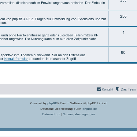
T
153
m
n
rstellen, die sich noch im Entwicklungsstatus befinden. Der Einbau in
h
e
e
T
n
250
stem von phpBB 3.1/3.2. Fragen zur Entwicklung von Extensions und zur
mmen.
m
h
e
e
T
4
 und) ohne Fachkenntnisse ganz oder zu großen Teilen mittels KI-
aher ungewiss. Die Nutzung kann zum aktuellen Zeitpunkt nicht
n
m
h
e
e
T
90
espektive ihre Themen aufbewahrt. Soll an den Extensions
n
m
per
Kontaktformular
zu senden. Nur lesender Zugriff.
h
e
e
n
m
e
Kontakt
Das Team
n
Powered by
phpBB
® Forum Software © phpBB Limited
Deutsche Übersetzung durch
phpBB.de
Datenschutz
|
Nutzungsbedingungen