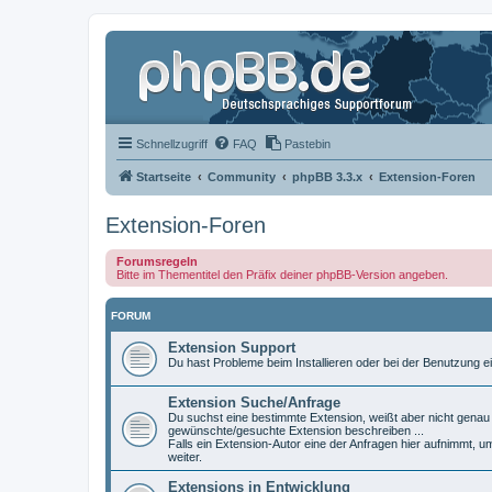
Schnellzugriff
FAQ
Pastebin
Startseite
Community
phpBB 3.3.x
Extension-Foren
Extension-Foren
Forumsregeln
Bitte im Thementitel den Präfix deiner phpBB-Version angeben.
FORUM
Extension Support
Du hast Probleme beim Installieren oder bei der Benutzung ei
Extension Suche/Anfrage
Du suchst eine bestimmte Extension, weißt aber nicht genau w
gewünschte/gesuchte Extension beschreiben ...
Falls ein Extension-Autor eine der Anfragen hier aufnimmt, u
weiter.
Extensions in Entwicklung