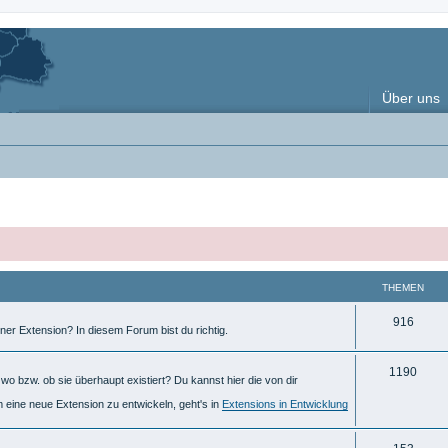
Über uns
THEMEN
T
916
ner Extension? In diesem Forum bist du richtig.
h
T
1190
e
o bzw. ob sie überhaupt existiert? Du kannst hier die von dir
h
m
m eine neue Extension zu entwickeln, geht's in
Extensions in Entwicklung
e
e