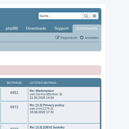
Suche
Erweiterte Such
phpBB
Downloads
Support
Community
Registrieren
Anmelden
BEITRÄGE
LETZTER BEITRAG
L
Re: Marketplace
B
6951
e
N
von
DerNordBerliner
t
e
21.06.2026 14:04
e
z
u
t
e
L
Re: [3.3] Privacy policy
B
6972
i
e
s
e
N
von
chris1278
r
t
t
e
18.06.2026 17:31
e
t
B
e
z
u
e
r
t
e
i
i
B
r
e
s
t
e
r
t
L
Re: [3.3] [DEV] Sudoku
r
i