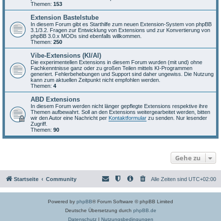
Themen:
153
Extension Bastelstube
In diesem Forum gibt es Starthilfe zum neuen Extension-System von phpBB
3.1/3.2. Fragen zur Entwicklung von Extensions und zur Konvertierung von
phpBB 3.0.x MODs sind ebenfalls willkommen.
Themen:
250
Vibe-Extensions (KI/AI)
Die experimentellen Extensions in diesem Forum wurden (mit und) ohne
Fachkenntnisse ganz oder zu großen Teilen mittels KI-Programmen
generiert. Fehlerbehebungen und Support sind daher ungewiss. Die Nutzung
kann zum aktuellen Zeitpunkt nicht empfohlen werden.
Themen:
4
ABD Extensions
In diesem Forum werden nicht länger gepflegte Extensions respektive ihre
Themen aufbewahrt. Soll an den Extensions weitergearbeitet werden, bitten
wir den Autor eine Nachricht per
Kontaktformular
zu senden. Nur lesender
Zugriff.
Themen:
90
Gehe zu
Startseite
Community
Alle Zeiten sind
UTC+02:00
Powered by
phpBB
® Forum Software © phpBB Limited
Deutsche Übersetzung durch
phpBB.de
Datenschutz
|
Nutzungsbedingungen