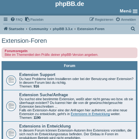
phpBB.de
Menü
FAQ
Pastebin
Registrieren
Anmelden
S
Startseite
Community
phpBB 3.3.x
Extension-Foren
u
Extension-Foren
c
Forumsregeln
h
Bitte im Thementitel den Präfix deiner phpBB-Version angeben.
e
Forum
Extension Support
Du hast Probleme beim Installieren oder bei der Benutzung einer Extension?
In diesem Forum bist du richtig.
Themen:
916
Extension Suche/Anfrage
Du suchst eine bestimmte Extension, weißt aber nicht genau wo bzw. ob sie
überhaupt existiert? Du kannst hier die von dir gewünschte/gesuchte
Extension beschreiben ...
Falls ein Extension-Autor eine der Anfragen hier aufnimmt, um eine neue
Extension zu entwickeln, geht's in
Extensions in Entwicklung
weiter.
Themen:
1190
Extensions in Entwicklung
In diesem Forum können Extension-Autoren ihre Extensions vorstellen, die
sich noch im Entwicklungsstatus befinden. Der Einbau in Foren im
produktiven Betrieb wird nicht empfohlen.