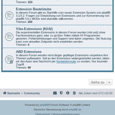
Themen:
153
Extension Bastelstube
In diesem Forum gibt es Starthilfe zum neuen Extension-System von phpBB
3.1/3.2. Fragen zur Entwicklung von Extensions und zur Konvertierung von
phpBB 3.0.x MODs sind ebenfalls willkommen.
Themen:
250
Vibe-Extensions (KI/AI)
Die experimentellen Extensions in diesem Forum wurden (mit und) ohne
Fachkenntnisse ganz oder zu großen Teilen mittels KI-Programmen
generiert. Fehlerbehebungen und Support sind daher ungewiss. Die Nutzung
kann zum aktuellen Zeitpunkt nicht empfohlen werden.
Themen:
4
ABD Extensions
In diesem Forum werden nicht länger gepflegte Extensions respektive ihre
Themen aufbewahrt. Soll an den Extensions weitergearbeitet werden, bitten
wir den Autor eine Nachricht per
Kontaktformular
zu senden. Nur lesender
Zugriff.
Themen:
90
Gehe zu
Startseite
Community
Alle Zeiten sind
UTC+02:00
Powered by
phpBB
® Forum Software © phpBB Limited
Deutsche Übersetzung durch
phpBB.de
Datenschutz
|
Nutzungsbedingungen