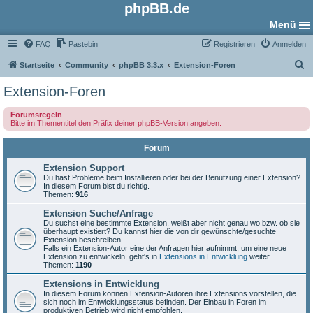
phpBB.de
Menü
FAQ
Pastebin
Registrieren
Anmelden
S
Startseite
Community
phpBB 3.3.x
Extension-Foren
u
Extension-Foren
c
Forumsregeln
h
Bitte im Thementitel den Präfix deiner phpBB-Version angeben.
e
Forum
Extension Support
Du hast Probleme beim Installieren oder bei der Benutzung einer Extension?
In diesem Forum bist du richtig.
Themen:
916
Extension Suche/Anfrage
Du suchst eine bestimmte Extension, weißt aber nicht genau wo bzw. ob sie
überhaupt existiert? Du kannst hier die von dir gewünschte/gesuchte
Extension beschreiben ...
Falls ein Extension-Autor eine der Anfragen hier aufnimmt, um eine neue
Extension zu entwickeln, geht's in
Extensions in Entwicklung
weiter.
Themen:
1190
Extensions in Entwicklung
In diesem Forum können Extension-Autoren ihre Extensions vorstellen, die
sich noch im Entwicklungsstatus befinden. Der Einbau in Foren im
produktiven Betrieb wird nicht empfohlen.