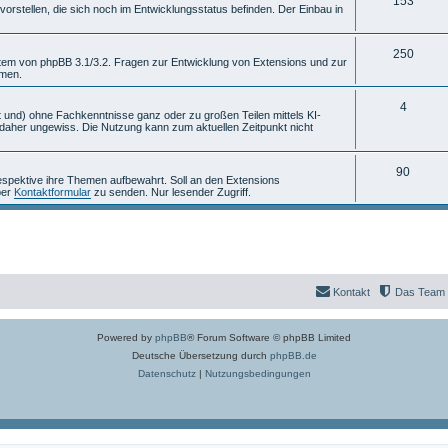
T
153
m
n
rstellen, die sich noch im Entwicklungsstatus befinden. Der Einbau in
h
e
e
T
n
250
stem von phpBB 3.1/3.2. Fragen zur Entwicklung von Extensions und zur
mmen.
m
h
e
e
T
4
 und) ohne Fachkenntnisse ganz oder zu großen Teilen mittels KI-
aher ungewiss. Die Nutzung kann zum aktuellen Zeitpunkt nicht
n
m
h
e
e
T
90
espektive ihre Themen aufbewahrt. Soll an den Extensions
n
m
per
Kontaktformular
zu senden. Nur lesender Zugriff.
h
e
e
n
m
e
Kontakt
Das Team
n
Powered by
phpBB
® Forum Software © phpBB Limited
Deutsche Übersetzung durch
phpBB.de
Datenschutz
|
Nutzungsbedingungen