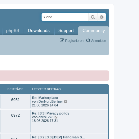
Suche
Erweiterte Such
phpBB
Downloads
Support
Community
Registrieren
Anmelden
BEITRÄGE
LETZTER BEITRAG
L
Re: Marketplace
B
6951
e
N
von
DerNordBerliner
t
e
21.06.2026 14:04
e
z
u
t
e
L
Re: [3.3] Privacy policy
B
6972
i
e
s
e
N
von
chris1278
r
t
t
e
18.06.2026 17:31
e
t
B
e
z
u
e
r
t
e
i
i
B
r
e
s
t
e
r
t
L
Re: [3.2][3.3][DEV] Hangman S…
r
i