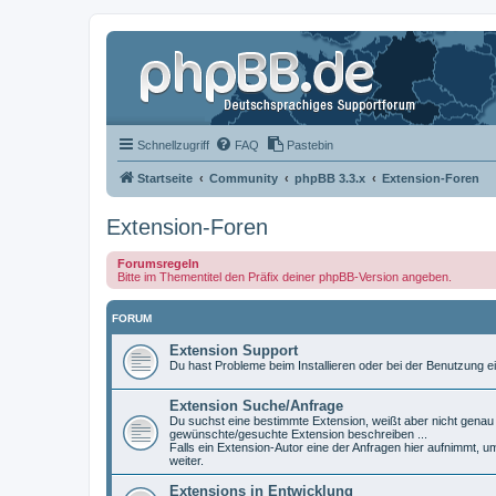
Schnellzugriff
FAQ
Pastebin
Startseite
Community
phpBB 3.3.x
Extension-Foren
Extension-Foren
Forumsregeln
Bitte im Thementitel den Präfix deiner phpBB-Version angeben.
FORUM
Extension Support
Du hast Probleme beim Installieren oder bei der Benutzung ei
Extension Suche/Anfrage
Du suchst eine bestimmte Extension, weißt aber nicht genau w
gewünschte/gesuchte Extension beschreiben ...
Falls ein Extension-Autor eine der Anfragen hier aufnimmt, u
weiter.
Extensions in Entwicklung