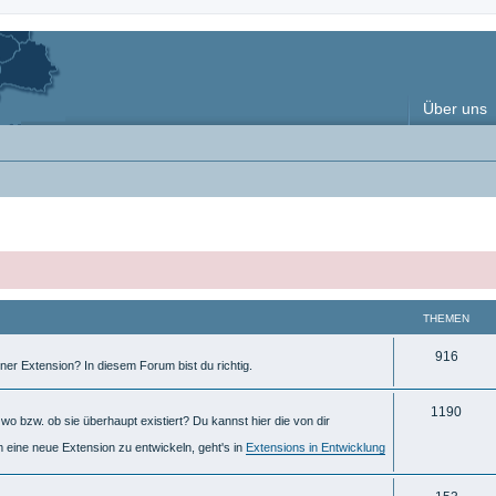
Über uns
THEMEN
T
916
ner Extension? In diesem Forum bist du richtig.
h
T
1190
e
o bzw. ob sie überhaupt existiert? Du kannst hier die von dir
h
m
m eine neue Extension zu entwickeln, geht's in
Extensions in Entwicklung
e
e