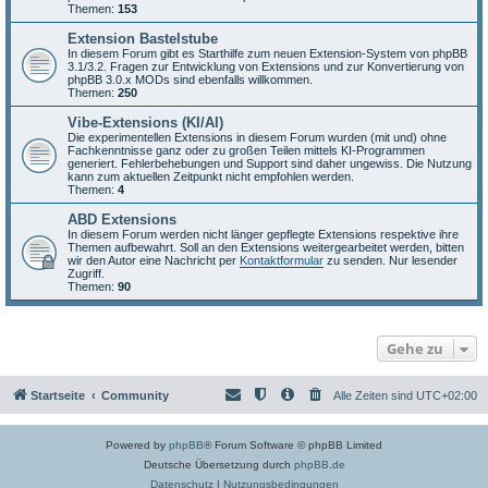
Themen:
153
Extension Bastelstube
In diesem Forum gibt es Starthilfe zum neuen Extension-System von phpBB
3.1/3.2. Fragen zur Entwicklung von Extensions und zur Konvertierung von
phpBB 3.0.x MODs sind ebenfalls willkommen.
Themen:
250
Vibe-Extensions (KI/AI)
Die experimentellen Extensions in diesem Forum wurden (mit und) ohne
Fachkenntnisse ganz oder zu großen Teilen mittels KI-Programmen
generiert. Fehlerbehebungen und Support sind daher ungewiss. Die Nutzung
kann zum aktuellen Zeitpunkt nicht empfohlen werden.
Themen:
4
ABD Extensions
In diesem Forum werden nicht länger gepflegte Extensions respektive ihre
Themen aufbewahrt. Soll an den Extensions weitergearbeitet werden, bitten
wir den Autor eine Nachricht per
Kontaktformular
zu senden. Nur lesender
Zugriff.
Themen:
90
Gehe zu
Startseite
Community
Alle Zeiten sind
UTC+02:00
Powered by
phpBB
® Forum Software © phpBB Limited
Deutsche Übersetzung durch
phpBB.de
Datenschutz
|
Nutzungsbedingungen