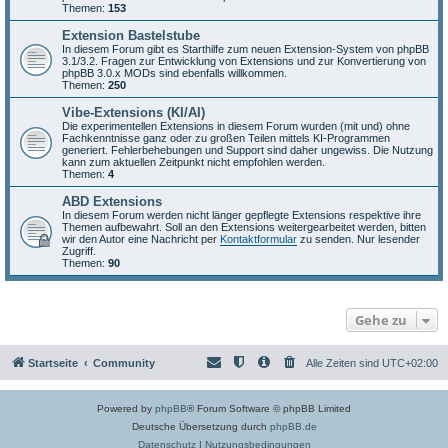
Themen:
153
Extension Bastelstube
In diesem Forum gibt es Starthilfe zum neuen Extension-System von phpBB
3.1/3.2. Fragen zur Entwicklung von Extensions und zur Konvertierung von
phpBB 3.0.x MODs sind ebenfalls willkommen.
Themen:
250
Vibe-Extensions (KI/AI)
Die experimentellen Extensions in diesem Forum wurden (mit und) ohne
Fachkenntnisse ganz oder zu großen Teilen mittels KI-Programmen
generiert. Fehlerbehebungen und Support sind daher ungewiss. Die Nutzung
kann zum aktuellen Zeitpunkt nicht empfohlen werden.
Themen:
4
ABD Extensions
In diesem Forum werden nicht länger gepflegte Extensions respektive ihre
Themen aufbewahrt. Soll an den Extensions weitergearbeitet werden, bitten
wir den Autor eine Nachricht per
Kontaktformular
zu senden. Nur lesender
Zugriff.
Themen:
90
Gehe zu
Startseite
Community
Alle Zeiten sind
UTC+02:00
Powered by
phpBB
® Forum Software © phpBB Limited
Deutsche Übersetzung durch
phpBB.de
Datenschutz
|
Nutzungsbedingungen