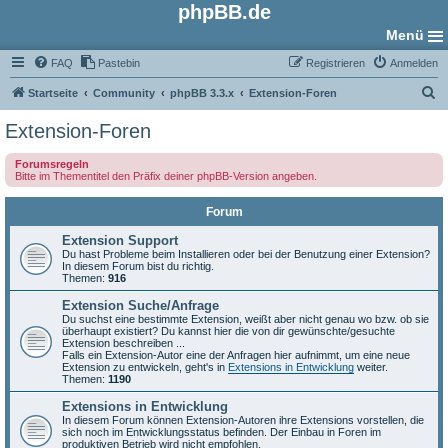
phpBB.de
Menü
FAQ
Pastebin
Registrieren
Anmelden
S
Startseite
Community
phpBB 3.3.x
Extension-Foren
u
Extension-Foren
c
Forumsregeln
h
Bitte im Thementitel den Präfix deiner phpBB-Version angeben.
e
Forum
Extension Support
Du hast Probleme beim Installieren oder bei der Benutzung einer Extension?
In diesem Forum bist du richtig.
Themen:
916
Extension Suche/Anfrage
Du suchst eine bestimmte Extension, weißt aber nicht genau wo bzw. ob sie
überhaupt existiert? Du kannst hier die von dir gewünschte/gesuchte
Extension beschreiben ...
Falls ein Extension-Autor eine der Anfragen hier aufnimmt, um eine neue
Extension zu entwickeln, geht's in
Extensions in Entwicklung
weiter.
Themen:
1190
Extensions in Entwicklung
In diesem Forum können Extension-Autoren ihre Extensions vorstellen, die
sich noch im Entwicklungsstatus befinden. Der Einbau in Foren im
produktiven Betrieb wird nicht empfohlen.