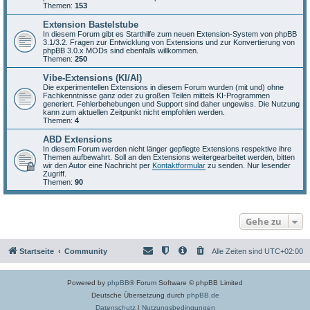
Themen:
153
Extension Bastelstube
In diesem Forum gibt es Starthilfe zum neuen Extension-System von phpBB
3.1/3.2. Fragen zur Entwicklung von Extensions und zur Konvertierung von
phpBB 3.0.x MODs sind ebenfalls willkommen.
Themen:
250
Vibe-Extensions (KI/AI)
Die experimentellen Extensions in diesem Forum wurden (mit und) ohne
Fachkenntnisse ganz oder zu großen Teilen mittels KI-Programmen
generiert. Fehlerbehebungen und Support sind daher ungewiss. Die Nutzung
kann zum aktuellen Zeitpunkt nicht empfohlen werden.
Themen:
4
ABD Extensions
In diesem Forum werden nicht länger gepflegte Extensions respektive ihre
Themen aufbewahrt. Soll an den Extensions weitergearbeitet werden, bitten
wir den Autor eine Nachricht per
Kontaktformular
zu senden. Nur lesender
Zugriff.
Themen:
90
Gehe zu
Startseite
Community
Alle Zeiten sind
UTC+02:00
Powered by
phpBB
® Forum Software © phpBB Limited
Deutsche Übersetzung durch
phpBB.de
Datenschutz
|
Nutzungsbedingungen