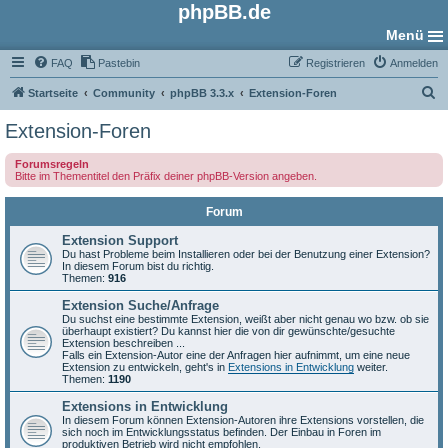
phpBB.de
Menü
FAQ
Pastebin
Registrieren
Anmelden
S
Startseite
Community
phpBB 3.3.x
Extension-Foren
u
Extension-Foren
c
Forumsregeln
h
Bitte im Thementitel den Präfix deiner phpBB-Version angeben.
e
Forum
Extension Support
Du hast Probleme beim Installieren oder bei der Benutzung einer Extension?
In diesem Forum bist du richtig.
Themen:
916
Extension Suche/Anfrage
Du suchst eine bestimmte Extension, weißt aber nicht genau wo bzw. ob sie
überhaupt existiert? Du kannst hier die von dir gewünschte/gesuchte
Extension beschreiben ...
Falls ein Extension-Autor eine der Anfragen hier aufnimmt, um eine neue
Extension zu entwickeln, geht's in
Extensions in Entwicklung
weiter.
Themen:
1190
Extensions in Entwicklung
In diesem Forum können Extension-Autoren ihre Extensions vorstellen, die
sich noch im Entwicklungsstatus befinden. Der Einbau in Foren im
produktiven Betrieb wird nicht empfohlen.