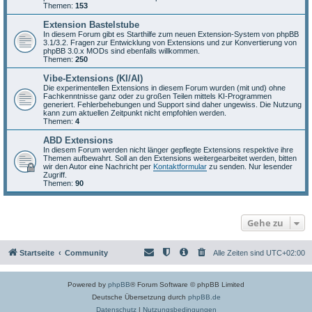
Themen:
153
Extension Bastelstube
In diesem Forum gibt es Starthilfe zum neuen Extension-System von phpBB
3.1/3.2. Fragen zur Entwicklung von Extensions und zur Konvertierung von
phpBB 3.0.x MODs sind ebenfalls willkommen.
Themen:
250
Vibe-Extensions (KI/AI)
Die experimentellen Extensions in diesem Forum wurden (mit und) ohne
Fachkenntnisse ganz oder zu großen Teilen mittels KI-Programmen
generiert. Fehlerbehebungen und Support sind daher ungewiss. Die Nutzung
kann zum aktuellen Zeitpunkt nicht empfohlen werden.
Themen:
4
ABD Extensions
In diesem Forum werden nicht länger gepflegte Extensions respektive ihre
Themen aufbewahrt. Soll an den Extensions weitergearbeitet werden, bitten
wir den Autor eine Nachricht per
Kontaktformular
zu senden. Nur lesender
Zugriff.
Themen:
90
Gehe zu
Startseite
Community
Alle Zeiten sind
UTC+02:00
Powered by
phpBB
® Forum Software © phpBB Limited
Deutsche Übersetzung durch
phpBB.de
Datenschutz
|
Nutzungsbedingungen