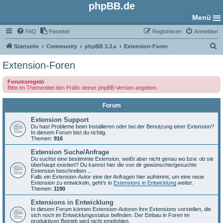
phpBB.de
Menü
FAQ
Pastebin
Registrieren
Anmelden
S
Startseite
Community
phpBB 3.3.x
Extension-Foren
u
Extension-Foren
c
Forumsregeln
h
Bitte im Thementitel den Präfix deiner phpBB-Version angeben.
e
Forum
Extension Support
Du hast Probleme beim Installieren oder bei der Benutzung einer Extension?
In diesem Forum bist du richtig.
Themen:
916
Extension Suche/Anfrage
Du suchst eine bestimmte Extension, weißt aber nicht genau wo bzw. ob sie
überhaupt existiert? Du kannst hier die von dir gewünschte/gesuchte
Extension beschreiben ...
Falls ein Extension-Autor eine der Anfragen hier aufnimmt, um eine neue
Extension zu entwickeln, geht's in
Extensions in Entwicklung
weiter.
Themen:
1190
Extensions in Entwicklung
In diesem Forum können Extension-Autoren ihre Extensions vorstellen, die
sich noch im Entwicklungsstatus befinden. Der Einbau in Foren im
produktiven Betrieb wird nicht empfohlen.