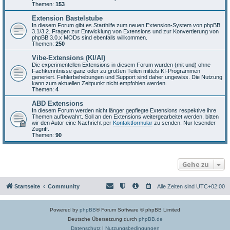
Themen:
153
Extension Bastelstube
In diesem Forum gibt es Starthilfe zum neuen Extension-System von phpBB
3.1/3.2. Fragen zur Entwicklung von Extensions und zur Konvertierung von
phpBB 3.0.x MODs sind ebenfalls willkommen.
Themen:
250
Vibe-Extensions (KI/AI)
Die experimentellen Extensions in diesem Forum wurden (mit und) ohne
Fachkenntnisse ganz oder zu großen Teilen mittels KI-Programmen
generiert. Fehlerbehebungen und Support sind daher ungewiss. Die Nutzung
kann zum aktuellen Zeitpunkt nicht empfohlen werden.
Themen:
4
ABD Extensions
In diesem Forum werden nicht länger gepflegte Extensions respektive ihre
Themen aufbewahrt. Soll an den Extensions weitergearbeitet werden, bitten
wir den Autor eine Nachricht per
Kontaktformular
zu senden. Nur lesender
Zugriff.
Themen:
90
Gehe zu
Startseite
Community
Alle Zeiten sind
UTC+02:00
Powered by
phpBB
® Forum Software © phpBB Limited
Deutsche Übersetzung durch
phpBB.de
Datenschutz
|
Nutzungsbedingungen