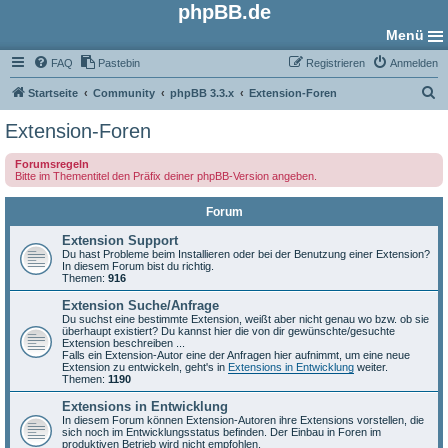
phpBB.de
Menü
FAQ
Pastebin
Registrieren
Anmelden
S
Startseite
Community
phpBB 3.3.x
Extension-Foren
u
Extension-Foren
c
Forumsregeln
h
Bitte im Thementitel den Präfix deiner phpBB-Version angeben.
e
Forum
Extension Support
Du hast Probleme beim Installieren oder bei der Benutzung einer Extension?
In diesem Forum bist du richtig.
Themen:
916
Extension Suche/Anfrage
Du suchst eine bestimmte Extension, weißt aber nicht genau wo bzw. ob sie
überhaupt existiert? Du kannst hier die von dir gewünschte/gesuchte
Extension beschreiben ...
Falls ein Extension-Autor eine der Anfragen hier aufnimmt, um eine neue
Extension zu entwickeln, geht's in
Extensions in Entwicklung
weiter.
Themen:
1190
Extensions in Entwicklung
In diesem Forum können Extension-Autoren ihre Extensions vorstellen, die
sich noch im Entwicklungsstatus befinden. Der Einbau in Foren im
produktiven Betrieb wird nicht empfohlen.