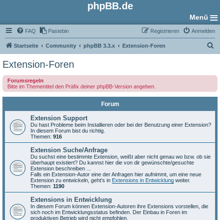
phpBB.de
Menü
FAQ
Pastebin
Registrieren
Anmelden
S
Startseite
Community
phpBB 3.3.x
Extension-Foren
u
Extension-Foren
c
Forumsregeln
h
Bitte im Thementitel den Präfix deiner phpBB-Version angeben.
e
Forum
Extension Support
Du hast Probleme beim Installieren oder bei der Benutzung einer Extension?
In diesem Forum bist du richtig.
Themen:
916
Extension Suche/Anfrage
Du suchst eine bestimmte Extension, weißt aber nicht genau wo bzw. ob sie
überhaupt existiert? Du kannst hier die von dir gewünschte/gesuchte
Extension beschreiben ...
Falls ein Extension-Autor eine der Anfragen hier aufnimmt, um eine neue
Extension zu entwickeln, geht's in
Extensions in Entwicklung
weiter.
Themen:
1190
Extensions in Entwicklung
In diesem Forum können Extension-Autoren ihre Extensions vorstellen, die
sich noch im Entwicklungsstatus befinden. Der Einbau in Foren im
produktiven Betrieb wird nicht empfohlen.