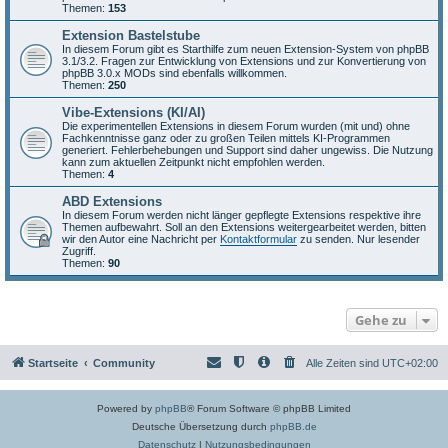
Themen:
153
Extension Bastelstube
In diesem Forum gibt es Starthilfe zum neuen Extension-System von phpBB
3.1/3.2. Fragen zur Entwicklung von Extensions und zur Konvertierung von
phpBB 3.0.x MODs sind ebenfalls willkommen.
Themen:
250
Vibe-Extensions (KI/AI)
Die experimentellen Extensions in diesem Forum wurden (mit und) ohne
Fachkenntnisse ganz oder zu großen Teilen mittels KI-Programmen
generiert. Fehlerbehebungen und Support sind daher ungewiss. Die Nutzung
kann zum aktuellen Zeitpunkt nicht empfohlen werden.
Themen:
4
ABD Extensions
In diesem Forum werden nicht länger gepflegte Extensions respektive ihre
Themen aufbewahrt. Soll an den Extensions weitergearbeitet werden, bitten
wir den Autor eine Nachricht per
Kontaktformular
zu senden. Nur lesender
Zugriff.
Themen:
90
Gehe zu
Startseite
Community
Alle Zeiten sind
UTC+02:00
Powered by
phpBB
® Forum Software © phpBB Limited
Deutsche Übersetzung durch
phpBB.de
Datenschutz
|
Nutzungsbedingungen