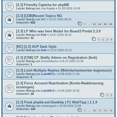
[3.3] Friendly Captcha for phpBB
Letzter Beitrag von
Joe Kolade
«
01.08.2026 14:45
[3.3] [CDB]Recent Topics NG
Letzter Beitrag von
IMC
«
20.07.2026 09:26
Antworten:
652
1
63
64
65
66
…
[3.3] LF Who was here Modul for Board3 Portal 2.3.0
Letzter Beitrag von
Kirk
«
14.07.2026 16:31
Antworten:
31
1
2
3
4
[RC] [3.3] ACP Dark Style
Letzter Beitrag von
Kirk
«
12.07.2026 15:15
[3.3] [CDB] CF_Notify Admin on Registration (fork)
Letzter Beitrag von
Schneeflocke
«
01.07.2026 23:38
Antworten:
1
[3.3] Limit Multiple Replies (Mehrfachantworten begrenzen)
Letzter Beitrag von
LukeWCS
«
14.06.2026 17:38
Antworten:
5
[3.3] Force Account Reactivation (Konto-Reaktivierung
erzwingen)
Letzter Beitrag von
LukeWCS
«
14.06.2026 15:35
Antworten:
18
1
2
[3.3] Final phpbb-ext-f1webtip ( F1 WebTipp ) 1.1.9
Letzter Beitrag von
ramboagent
«
10.06.2026 22:09
Antworten:
124
1
10
11
12
13
…