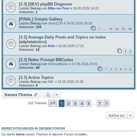
[3.3] [DEV] phpBB Diagnose
Letzter Beitrag von
Mike-on-Tour
«
26.05.2026 14:22
Antworten:
1
[FINAL] Simple Gallery
Letzter Beitrag von
chris1278
«
24.05.2026 16:20
Antworten:
154
1
13
14
15
16
…
[3.3] Average Daily Posts and Topics on Index
(adptstatistics)
Letzter Beitrag von
Kirk
«
18.05.2026 17:23
Antworten:
12
1
2
[3.3] Better Prompt BBCodes
Letzter Beitrag von
Schneeflocke
«
17.05.2026 23:41
Antworten:
59
1
2
3
4
5
6
[3.3] Active Topics
Letzter Beitrag von
IMC
«
15.05.2026 22:38
Antworten:
6
Neues Thema
Seite
1
von
7
1
2
3
4
5
7
Nächste
153 Themen
…
Gehe zu
BERECHTIGUNGEN IN DIESEM FORUM
Du darfst
keine
neuen Themen in diesem Forum erstellen.