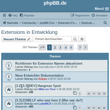
phpBB.de
Menü
FAQ
Pastebin
Registrieren
Anmelden
S
Startseite
Community
phpBB 3.3.x
Extension-Foren
Extensions in Entwicklung
u
Extensions in Entwicklung
c
Suche
Erweiterte Such
Neues Thema
h
e
Seite
1
von
7
1
2
3
4
5
7
Nächste
153 Themen
…
Themen
Richtlinien für Extension Namen aktualisiert
Letzter Beitrag von
Joyce&Luna
«
29.04.2020 18:34
Antworten:
4
Neue Entwickler Dokumentation
Letzter Beitrag von
Crizzo
«
05.07.2015 20:48
[3.2][3.3][DEV] Hangman Spiel
Letzter Beitrag von
Mike-on-Tour
«
05.08.2026 19:23
Antworten:
186
1
16
17
18
19
…
[3.3] [CDB] LF who was here 2 (Wer war da?)
Letzter Beitrag von
LukeWCS
«
03.08.2026 14:33
Antworten:
483
1
46
47
48
49
…