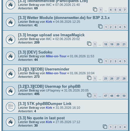
[3.3] Teilnehmerliste (Participants List)
Letzter Beitrag von
IMC
«
07.06.2026 21:40
Antworten:
69
1
4
5
6
7
…
[3.3] Wetter Module (donnerwetter.de) for B3P 2.3.x
Letzter Beitrag von
Kirk
«
04.06.2026 12:25
Antworten:
41
1
2
3
4
5
[3.3] Image upload use ImageMagick
Letzter Beitrag von
IMC
«
02.06.2026 20:02
Antworten:
209
1
18
19
20
21
…
[3.3] [DEV] Sudoku
Letzter Beitrag von
Mike-on-Tour
«
01.06.2026 11:53
Antworten:
44
1
2
3
4
5
[3.2][3.3][CDB] Userreminder
Letzter Beitrag von
Mike-on-Tour
«
01.06.2026 10:04
Antworten:
273
1
25
26
27
28
…
[3.2][3.3][CDB] Usermap for phpBB
Letzter Beitrag von
UFlagmey
«
31.05.2026 20:05
Antworten:
495
1
47
48
49
50
…
[3.3] STK phpBBDumper Link
Letzter Beitrag von
Kirk
«
31.05.2026 16:10
Antworten:
4
[3.3] No quote in last post
Letzter Beitrag von
Kirk
«
27.05.2026 17:12
Antworten:
30
1
2
3
4