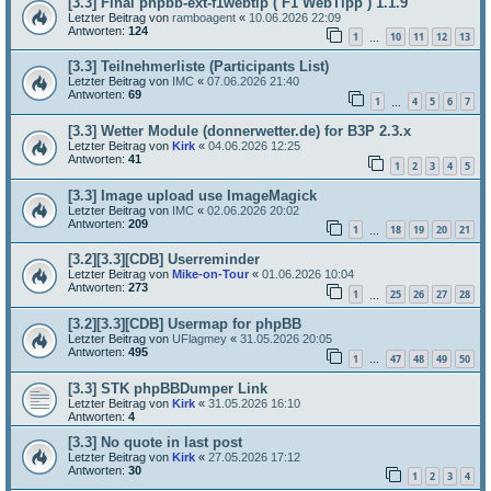
[3.3] Final phpbb-ext-f1webtip ( F1 WebTipp ) 1.1.9
Letzter Beitrag von
ramboagent
«
10.06.2026 22:09
Antworten:
124
1
10
11
12
13
…
[3.3] Teilnehmerliste (Participants List)
Letzter Beitrag von
IMC
«
07.06.2026 21:40
Antworten:
69
1
4
5
6
7
…
[3.3] Wetter Module (donnerwetter.de) for B3P 2.3.x
Letzter Beitrag von
Kirk
«
04.06.2026 12:25
Antworten:
41
1
2
3
4
5
[3.3] Image upload use ImageMagick
Letzter Beitrag von
IMC
«
02.06.2026 20:02
Antworten:
209
1
18
19
20
21
…
[3.2][3.3][CDB] Userreminder
Letzter Beitrag von
Mike-on-Tour
«
01.06.2026 10:04
Antworten:
273
1
25
26
27
28
…
[3.2][3.3][CDB] Usermap for phpBB
Letzter Beitrag von
UFlagmey
«
31.05.2026 20:05
Antworten:
495
1
47
48
49
50
…
[3.3] STK phpBBDumper Link
Letzter Beitrag von
Kirk
«
31.05.2026 16:10
Antworten:
4
[3.3] No quote in last post
Letzter Beitrag von
Kirk
«
27.05.2026 17:12
Antworten:
30
1
2
3
4