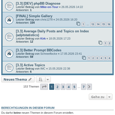
[3.3] [DEV] phpBB Diagnose
Letzter Beitrag von
Mike-on-Tour
«
26.05.2026 14:22
Antworten:
1
[FINAL] Simple Gallery
Letzter Beitrag von
chris1278
«
24.05.2026 16:20
Antworten:
154
1
13
14
15
16
…
[3.3] Average Daily Posts and Topics on Index
(adptstatistics)
Letzter Beitrag von
Kirk
«
18.05.2026 17:23
Antworten:
12
1
2
[3.3] Better Prompt BBCodes
Letzter Beitrag von
Schneeflocke
«
17.05.2026 23:41
Antworten:
59
1
2
3
4
5
6
[3.3] Active Topics
Letzter Beitrag von
IMC
«
15.05.2026 22:38
Antworten:
6
Neues Thema
Seite
1
von
7
1
2
3
4
5
7
Nächste
153 Themen
…
Gehe zu
BERECHTIGUNGEN IN DIESEM FORUM
Du darfst
keine
neuen Themen in diesem Forum erstellen.