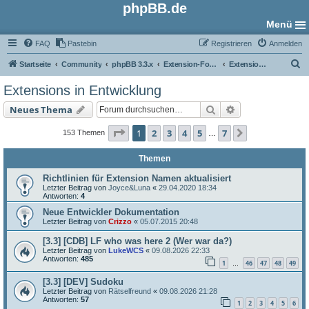
phpBB.de
Menü
FAQ
Pastebin
Registrieren
Anmelden
S
Startseite
Community
phpBB 3.3.x
Extension-Foren
Extensions in Entwicklung
u
Extensions in Entwicklung
c
Suche
Erweiterte Such
Neues Thema
h
e
Seite
1
von
7
1
2
3
4
5
7
Nächste
153 Themen
…
Themen
Richtlinien für Extension Namen aktualisiert
Letzter Beitrag von
Joyce&Luna
«
29.04.2020 18:34
Antworten:
4
Neue Entwickler Dokumentation
Letzter Beitrag von
Crizzo
«
05.07.2015 20:48
[3.3] [CDB] LF who was here 2 (Wer war da?)
Letzter Beitrag von
LukeWCS
«
09.08.2026 22:33
Antworten:
485
1
46
47
48
49
…
[3.3] [DEV] Sudoku
Letzter Beitrag von
Rätselfreund
«
09.08.2026 21:28
Antworten:
57
1
2
3
4
5
6