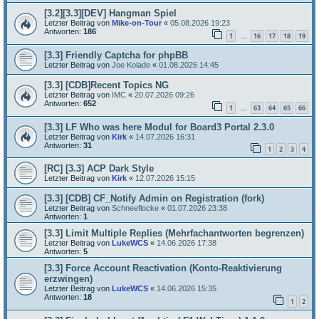
[3.2][3.3][DEV] Hangman Spiel
Letzter Beitrag von
Mike-on-Tour
«
05.08.2026 19:23
Antworten:
186
1
16
17
18
19
…
[3.3] Friendly Captcha for phpBB
Letzter Beitrag von
Joe Kolade
«
01.08.2026 14:45
[3.3] [CDB]Recent Topics NG
Letzter Beitrag von
IMC
«
20.07.2026 09:26
Antworten:
652
1
63
64
65
66
…
[3.3] LF Who was here Modul for Board3 Portal 2.3.0
Letzter Beitrag von
Kirk
«
14.07.2026 16:31
Antworten:
31
1
2
3
4
[RC] [3.3] ACP Dark Style
Letzter Beitrag von
Kirk
«
12.07.2026 15:15
[3.3] [CDB] CF_Notify Admin on Registration (fork)
Letzter Beitrag von
Schneeflocke
«
01.07.2026 23:38
Antworten:
1
[3.3] Limit Multiple Replies (Mehrfachantworten begrenzen)
Letzter Beitrag von
LukeWCS
«
14.06.2026 17:38
Antworten:
5
[3.3] Force Account Reactivation (Konto-Reaktivierung
erzwingen)
Letzter Beitrag von
LukeWCS
«
14.06.2026 15:35
Antworten:
18
1
2