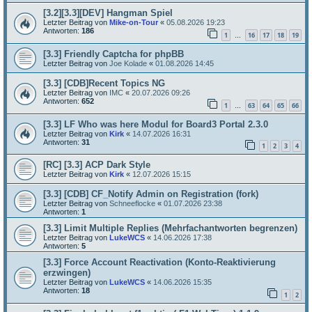
[3.2][3.3][DEV] Hangman Spiel
Letzter Beitrag von
Mike-on-Tour
«
05.08.2026 19:23
Antworten:
186
1
16
17
18
19
…
[3.3] Friendly Captcha for phpBB
Letzter Beitrag von
Joe Kolade
«
01.08.2026 14:45
[3.3] [CDB]Recent Topics NG
Letzter Beitrag von
IMC
«
20.07.2026 09:26
Antworten:
652
1
63
64
65
66
…
[3.3] LF Who was here Modul for Board3 Portal 2.3.0
Letzter Beitrag von
Kirk
«
14.07.2026 16:31
Antworten:
31
1
2
3
4
[RC] [3.3] ACP Dark Style
Letzter Beitrag von
Kirk
«
12.07.2026 15:15
[3.3] [CDB] CF_Notify Admin on Registration (fork)
Letzter Beitrag von
Schneeflocke
«
01.07.2026 23:38
Antworten:
1
[3.3] Limit Multiple Replies (Mehrfachantworten begrenzen)
Letzter Beitrag von
LukeWCS
«
14.06.2026 17:38
Antworten:
5
[3.3] Force Account Reactivation (Konto-Reaktivierung
erzwingen)
Letzter Beitrag von
LukeWCS
«
14.06.2026 15:35
Antworten:
18
1
2