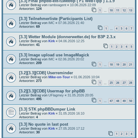
[3.3] Final phpbb-ext-f1webtip ( F1 WebTipp ) 1.1.9
Letzter Beitrag von
ramboagent
«
10.06.2026 22:09
Antworten:
124
1
10
11
12
13
…
[3.3] Teilnehmerliste (Participants List)
Letzter Beitrag von
IMC
«
07.06.2026 21:40
Antworten:
69
1
4
5
6
7
…
[3.3] Wetter Module (donnerwetter.de) for B3P 2.3.x
Letzter Beitrag von
Kirk
«
04.06.2026 12:25
Antworten:
41
1
2
3
4
5
[3.3] Image upload use ImageMagick
Letzter Beitrag von
IMC
«
02.06.2026 20:02
Antworten:
209
1
18
19
20
21
…
[3.2][3.3][CDB] Userreminder
Letzter Beitrag von
Mike-on-Tour
«
01.06.2026 10:04
Antworten:
273
1
25
26
27
28
…
[3.2][3.3][CDB] Usermap for phpBB
Letzter Beitrag von
UFlagmey
«
31.05.2026 20:05
Antworten:
495
1
47
48
49
50
…
[3.3] STK phpBBDumper Link
Letzter Beitrag von
Kirk
«
31.05.2026 16:10
Antworten:
4
[3.3] No quote in last post
Letzter Beitrag von
Kirk
«
27.05.2026 17:12
Antworten:
30
1
2
3
4