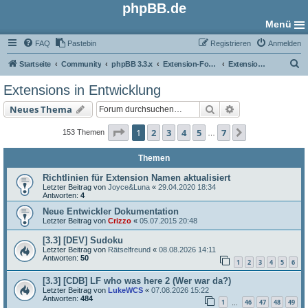
phpBB.de
Menü
FAQ
Pastebin
Registrieren
Anmelden
S
Startseite
Community
phpBB 3.3.x
Extension-Foren
Extensions in Entwicklung
u
Extensions in Entwicklung
c
Suche
Erweiterte Such
Neues Thema
h
e
Seite
1
von
7
1
2
3
4
5
7
Nächste
153 Themen
…
Themen
Richtlinien für Extension Namen aktualisiert
Letzter Beitrag von
Joyce&Luna
«
29.04.2020 18:34
Antworten:
4
Neue Entwickler Dokumentation
Letzter Beitrag von
Crizzo
«
05.07.2015 20:48
[3.3] [DEV] Sudoku
Letzter Beitrag von
Rätselfreund
«
08.08.2026 14:11
Antworten:
50
1
2
3
4
5
6
[3.3] [CDB] LF who was here 2 (Wer war da?)
Letzter Beitrag von
LukeWCS
«
07.08.2026 15:22
Antworten:
484
1
46
47
48
49
…