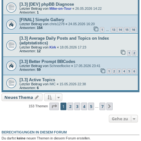
[3.3] [DEV] phpBB Diagnose
Letzter Beitrag von
Mike-on-Tour
«
26.05.2026 14:22
Antworten:
1
[FINAL] Simple Gallery
Letzter Beitrag von
chris1278
«
24.05.2026 16:20
Antworten:
154
1
13
14
15
16
…
[3.3] Average Daily Posts and Topics on Index
(adptstatistics)
Letzter Beitrag von
Kirk
«
18.05.2026 17:23
Antworten:
12
1
2
[3.3] Better Prompt BBCodes
Letzter Beitrag von
Schneeflocke
«
17.05.2026 23:41
Antworten:
59
1
2
3
4
5
6
[3.3] Active Topics
Letzter Beitrag von
IMC
«
15.05.2026 22:38
Antworten:
6
Neues Thema
Seite
1
von
7
1
2
3
4
5
7
Nächste
153 Themen
…
Gehe zu
BERECHTIGUNGEN IN DIESEM FORUM
Du darfst
keine
neuen Themen in diesem Forum erstellen.