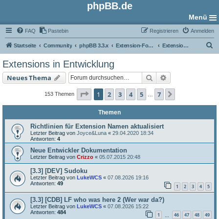
phpBB.de
Menü
FAQ
Pastebin
Registrieren
Anmelden
S
Startseite
Community
phpBB 3.3.x
Extension-Foren
Extensions in Entwicklung
u
Extensions in Entwicklung
c
Suche
Erweiterte Such
Neues Thema
h
e
Seite
1
von
7
1
2
3
4
5
7
Nächste
153 Themen
…
Themen
Richtlinien für Extension Namen aktualisiert
Letzter Beitrag von
Joyce&Luna
«
29.04.2020 18:34
Antworten:
4
Neue Entwickler Dokumentation
Letzter Beitrag von
Crizzo
«
05.07.2015 20:48
[3.3] [DEV] Sudoku
Letzter Beitrag von
LukeWCS
«
07.08.2026 19:16
Antworten:
49
1
2
3
4
5
[3.3] [CDB] LF who was here 2 (Wer war da?)
Letzter Beitrag von
LukeWCS
«
07.08.2026 15:22
Antworten:
484
1
46
47
48
49
…