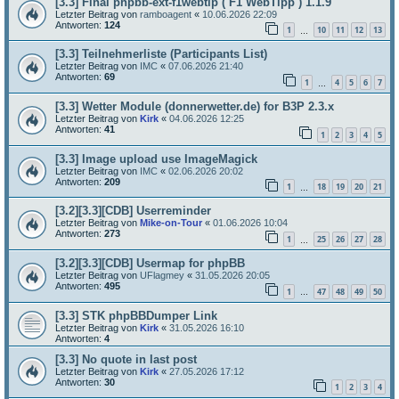
[3.3] Final phpbb-ext-f1webtip ( F1 WebTipp ) 1.1.9
Letzter Beitrag von
ramboagent
«
10.06.2026 22:09
Antworten:
124
1
10
11
12
13
…
[3.3] Teilnehmerliste (Participants List)
Letzter Beitrag von
IMC
«
07.06.2026 21:40
Antworten:
69
1
4
5
6
7
…
[3.3] Wetter Module (donnerwetter.de) for B3P 2.3.x
Letzter Beitrag von
Kirk
«
04.06.2026 12:25
Antworten:
41
1
2
3
4
5
[3.3] Image upload use ImageMagick
Letzter Beitrag von
IMC
«
02.06.2026 20:02
Antworten:
209
1
18
19
20
21
…
[3.2][3.3][CDB] Userreminder
Letzter Beitrag von
Mike-on-Tour
«
01.06.2026 10:04
Antworten:
273
1
25
26
27
28
…
[3.2][3.3][CDB] Usermap for phpBB
Letzter Beitrag von
UFlagmey
«
31.05.2026 20:05
Antworten:
495
1
47
48
49
50
…
[3.3] STK phpBBDumper Link
Letzter Beitrag von
Kirk
«
31.05.2026 16:10
Antworten:
4
[3.3] No quote in last post
Letzter Beitrag von
Kirk
«
27.05.2026 17:12
Antworten:
30
1
2
3
4