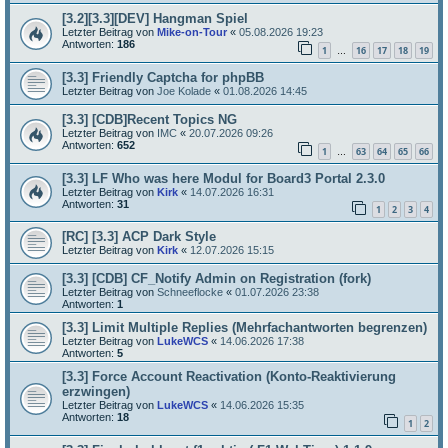
[3.2][3.3][DEV] Hangman Spiel
Letzter Beitrag von
Mike-on-Tour
«
05.08.2026 19:23
Antworten:
186
1
16
17
18
19
…
[3.3] Friendly Captcha for phpBB
Letzter Beitrag von
Joe Kolade
«
01.08.2026 14:45
[3.3] [CDB]Recent Topics NG
Letzter Beitrag von
IMC
«
20.07.2026 09:26
Antworten:
652
1
63
64
65
66
…
[3.3] LF Who was here Modul for Board3 Portal 2.3.0
Letzter Beitrag von
Kirk
«
14.07.2026 16:31
Antworten:
31
1
2
3
4
[RC] [3.3] ACP Dark Style
Letzter Beitrag von
Kirk
«
12.07.2026 15:15
[3.3] [CDB] CF_Notify Admin on Registration (fork)
Letzter Beitrag von
Schneeflocke
«
01.07.2026 23:38
Antworten:
1
[3.3] Limit Multiple Replies (Mehrfachantworten begrenzen)
Letzter Beitrag von
LukeWCS
«
14.06.2026 17:38
Antworten:
5
[3.3] Force Account Reactivation (Konto-Reaktivierung
erzwingen)
Letzter Beitrag von
LukeWCS
«
14.06.2026 15:35
Antworten:
18
1
2