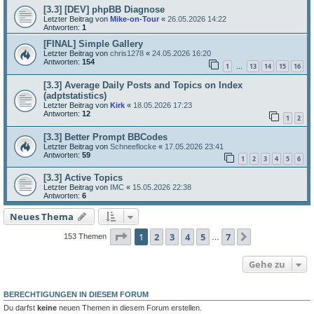
[3.3] [DEV] phpBB Diagnose
Letzter Beitrag von
Mike-on-Tour
«
26.05.2026 14:22
Antworten:
1
[FINAL] Simple Gallery
Letzter Beitrag von
chris1278
«
24.05.2026 16:20
Antworten:
154
1
13
14
15
16
…
[3.3] Average Daily Posts and Topics on Index
(adptstatistics)
Letzter Beitrag von
Kirk
«
18.05.2026 17:23
Antworten:
12
1
2
[3.3] Better Prompt BBCodes
Letzter Beitrag von
Schneeflocke
«
17.05.2026 23:41
Antworten:
59
1
2
3
4
5
6
[3.3] Active Topics
Letzter Beitrag von
IMC
«
15.05.2026 22:38
Antworten:
6
Neues Thema
Seite
1
von
7
1
2
3
4
5
7
Nächste
153 Themen
…
Gehe zu
BERECHTIGUNGEN IN DIESEM FORUM
Du darfst
keine
neuen Themen in diesem Forum erstellen.