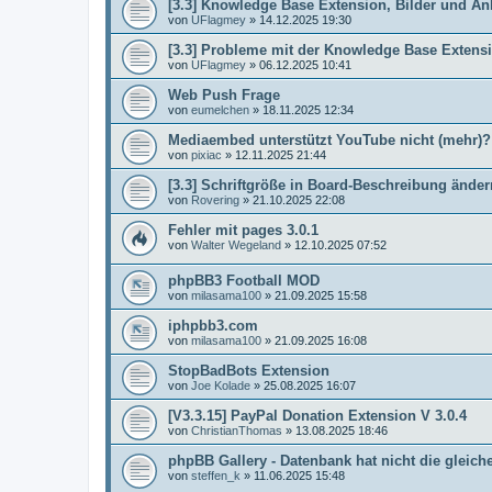
[3.3] Knowledge Base Extension, Bilder und A
von
UFlagmey
»
14.12.2025 19:30
[3.3] Probleme mit der Knowledge Base Extens
von
UFlagmey
»
06.12.2025 10:41
Web Push Frage
von
eumelchen
»
18.11.2025 12:34
Mediaembed unterstützt YouTube nicht (mehr)?
von
pixiac
»
12.11.2025 21:44
[3.3] Schriftgröße in Board-Beschreibung änder
von
Rovering
»
21.10.2025 22:08
Fehler mit pages 3.0.1
von
Walter Wegeland
»
12.10.2025 07:52
phpBB3 Football MOD
von
milasama100
»
21.09.2025 15:58
iphpbb3.com
von
milasama100
»
21.09.2025 16:08
StopBadBots Extension
von
Joe Kolade
»
25.08.2025 16:07
[V3.3.15] PayPal Donation Extension V 3.0.4
von
ChristianThomas
»
13.08.2025 18:46
phpBB Gallery - Datenbank hat nicht die gleich
von
steffen_k
»
11.06.2025 15:48