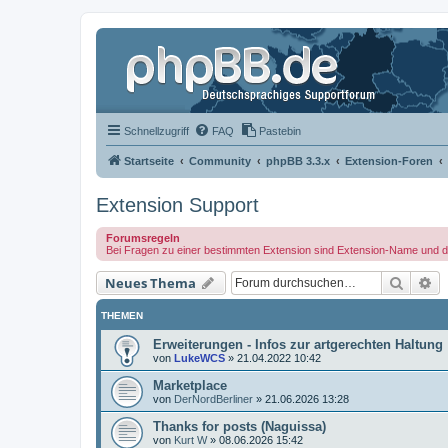
Schnellzugriff
FAQ
Pastebin
Startseite
Community
phpBB 3.3.x
Extension-Foren
Extension Support
Forumsregeln
Bei Fragen zu einer bestimmten Extension sind Extension-Name und di
Suche
Er
Neues Thema
THEMEN
Erweiterungen - Infos zur artgerechten Haltung
von
LukeWCS
»
21.04.2022 10:42
Marketplace
von
DerNordBerliner
»
21.06.2026 13:28
Thanks for posts (Naguissa)
von
Kurt W
»
08.06.2026 15:42