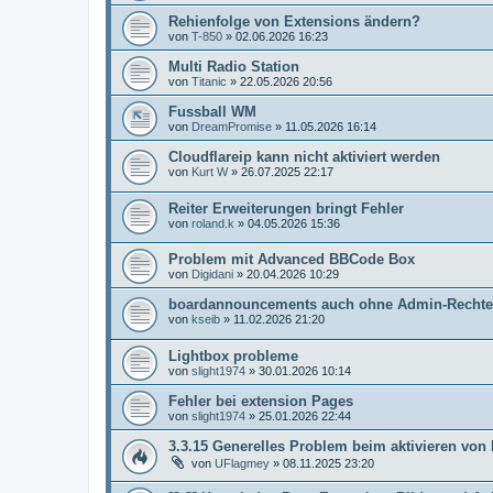
Rehienfolge von Extensions ändern?
von
T-850
»
02.06.2026 16:23
Multi Radio Station
von
Titanic
»
22.05.2026 20:56
Fussball WM
von
DreamPromise
»
11.05.2026 16:14
Cloudflareip kann nicht aktiviert werden
von
Kurt W
»
26.07.2025 22:17
Reiter Erweiterungen bringt Fehler
von
roland.k
»
04.05.2026 15:36
Problem mit Advanced BBCode Box
von
Digidani
»
20.04.2026 10:29
boardannouncements auch ohne Admin-Rechte
von
kseib
»
11.02.2026 21:20
Lightbox probleme
von
slight1974
»
30.01.2026 10:14
Fehler bei extension Pages
von
slight1974
»
25.01.2026 22:44
3.3.15 Generelles Problem beim aktivieren von
von
UFlagmey
»
08.11.2025 23:20