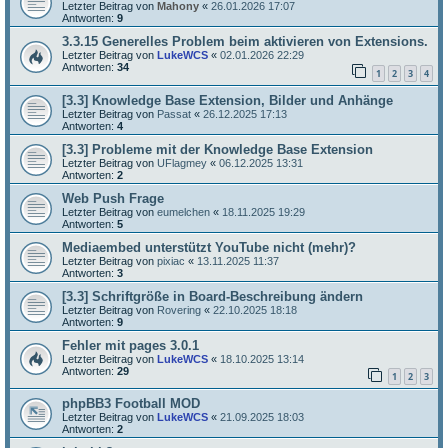
Letzter Beitrag von
Mahony
«
26.01.2026 17:07
Antworten:
9
3.3.15 Generelles Problem beim aktivieren von Extensions.
Letzter Beitrag von
LukeWCS
«
02.01.2026 22:29
Antworten:
34
1
2
3
4
[3.3] Knowledge Base Extension, Bilder und Anhänge
Letzter Beitrag von
Passat
«
26.12.2025 17:13
Antworten:
4
[3.3] Probleme mit der Knowledge Base Extension
Letzter Beitrag von
UFlagmey
«
06.12.2025 13:31
Antworten:
2
Web Push Frage
Letzter Beitrag von
eumelchen
«
18.11.2025 19:29
Antworten:
5
Mediaembed unterstützt YouTube nicht (mehr)?
Letzter Beitrag von
pixiac
«
13.11.2025 11:37
Antworten:
3
[3.3] Schriftgröße in Board-Beschreibung ändern
Letzter Beitrag von
Rovering
«
22.10.2025 18:18
Antworten:
9
Fehler mit pages 3.0.1
Letzter Beitrag von
LukeWCS
«
18.10.2025 13:14
Antworten:
29
1
2
3
phpBB3 Football MOD
Letzter Beitrag von
LukeWCS
«
21.09.2025 18:03
Antworten:
2