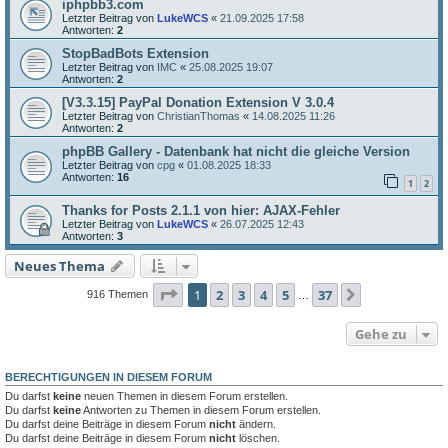
iphpbb3.com
Letzter Beitrag von
LukeWCS
«
21.09.2025 17:58
Antworten:
2
StopBadBots Extension
Letzter Beitrag von
IMC
«
25.08.2025 19:07
Antworten:
2
[V3.3.15] PayPal Donation Extension V 3.0.4
Letzter Beitrag von
ChristianThomas
«
14.08.2025 11:26
Antworten:
2
phpBB Gallery - Datenbank hat nicht die gleiche Version
Letzter Beitrag von
cpg
«
01.08.2025 18:33
Antworten:
16
1
2
Thanks for Posts 2.1.1 von hier: AJAX-Fehler
Letzter Beitrag von
LukeWCS
«
26.07.2025 12:43
Antworten:
3
Neues Thema
Seite
1
von
37
1
2
3
4
5
37
Nächste
916 Themen
…
Gehe zu
BERECHTIGUNGEN IN DIESEM FORUM
Du darfst
keine
neuen Themen in diesem Forum erstellen.
Du darfst
keine
Antworten zu Themen in diesem Forum erstellen.
Du darfst deine Beiträge in diesem Forum
nicht
ändern.
Du darfst deine Beiträge in diesem Forum
nicht
löschen.