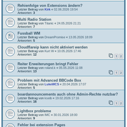
Rehienfolge von Extensions ändern?
Letzter Beitrag von
Kirk
«
02.06.2026 19:54
Antworten:
3
Multi Radio Station
Letzter Beitrag von
Titanic
«
24.05.2026 21:21
Antworten:
7
Fussball WM
Letzter Beitrag von
DreamPromise
«
13.05.2026 18:09
Antworten:
5
Cloudflareip kann nicht aktiviert werden
Letzter Beitrag von
Kurt W
«
10.05.2026 17:46
Antworten:
12
1
2
Reiter Erweiterungen bringt Fehler
Letzter Beitrag von
roland.k
«
05.05.2026 11:08
Antworten:
13
1
2
Problem mit Advanced BBCode Box
Letzter Beitrag von
LukeWCS
«
20.04.2026 17:07
Antworten:
5
boardannouncements auch ohne Admin-Rechte nutzbar?
Letzter Beitrag von
kseib
«
19.02.2026 17:16
Antworten:
16
1
2
Lightbox probleme
Letzter Beitrag von
IMC
«
30.01.2026 18:00
Antworten:
9
Fehler bei extension Pages