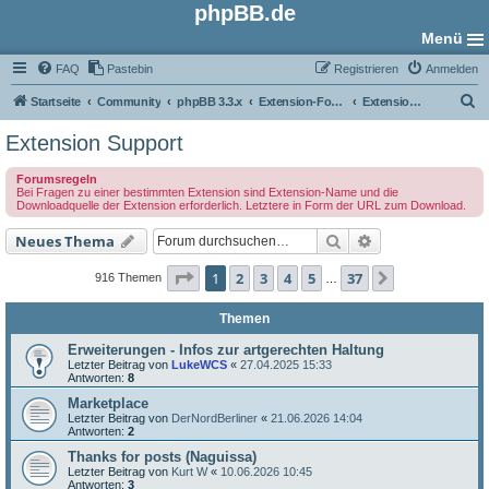
phpBB.de
Menü
FAQ
Pastebin
Registrieren
Anmelden
S
Startseite
Community
phpBB 3.3.x
Extension-Foren
Extension Support
u
Extension Support
c
Forumsregeln
h
Bei Fragen zu einer bestimmten Extension sind Extension-Name und die
Downloadquelle der Extension erforderlich. Letztere in Form der URL zum Download.
e
Suche
Erweiterte Such
Neues Thema
Seite
1
von
37
1
2
3
4
5
37
Nächste
916 Themen
…
Themen
Erweiterungen - Infos zur artgerechten Haltung
Letzter Beitrag von
LukeWCS
«
27.04.2025 15:33
Antworten:
8
Marketplace
Letzter Beitrag von
DerNordBerliner
«
21.06.2026 14:04
Antworten:
2
Thanks for posts (Naguissa)
Letzter Beitrag von
Kurt W
«
10.06.2026 10:45
Antworten:
3