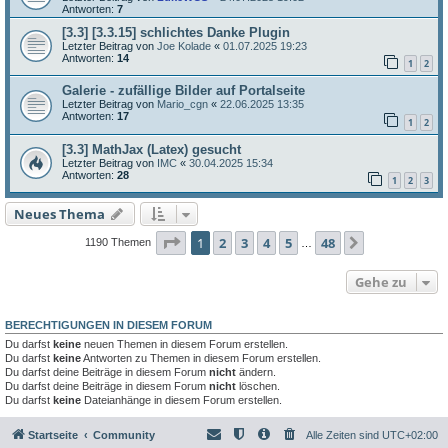
Antworten:
7
[3.3] [3.3.15] schlichtes Danke Plugin
Letzter Beitrag von
Joe Kolade
«
01.07.2025 19:23
Antworten:
14
1
2
Galerie - zufällige Bilder auf Portalseite
Letzter Beitrag von
Mario_cgn
«
22.06.2025 13:35
Antworten:
17
1
2
[3.3] MathJax (Latex) gesucht
Letzter Beitrag von
IMC
«
30.04.2025 15:34
Antworten:
28
1
2
3
Neues Thema
Seite
1
von
48
1
2
3
4
5
48
Nächste
1190 Themen
…
Gehe zu
BERECHTIGUNGEN IN DIESEM FORUM
Du darfst
keine
neuen Themen in diesem Forum erstellen.
Du darfst
keine
Antworten zu Themen in diesem Forum erstellen.
Du darfst deine Beiträge in diesem Forum
nicht
ändern.
Du darfst deine Beiträge in diesem Forum
nicht
löschen.
Du darfst
keine
Dateianhänge in diesem Forum erstellen.
Startseite
Community
Alle Zeiten sind
UTC+02:00