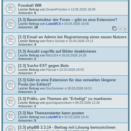
Fussball WM
Letzter Beitrag von
DreamPromise
«
13.05.2026 18:09
Antworten:
5
[3.3] Baumstruktur der Foren – gibt es eine Extension?
Letzter Beitrag von
LukeWCS
«
03.05.2026 16:06
Antworten:
18
1
2
[3.3] Email an Admin bei Registrierung eines neuen Nutzers
Letzter Beitrag von
Retro-Schulzi
«
10.04.2026 14:12
Antworten:
4
[3.3] Anzahl zugriffe auf Bilder deaktivieren
Letzter Beitrag von
hbri1314
«
26.03.2026 14:28
Antworten:
2
[3.3] Suche EXT gegen Bots
Letzter Beitrag von
Passat
«
23.03.2026 20:03
Antworten:
7
[3.3] Gibt es eine Extension für das verwalten längerer
Posts (im Editor)?
Letzter Beitrag von
DocSommer
«
18.03.2026 16:51
Antworten:
2
[3.3] Präfix, um Themen als "Erledigt" zu markieren
Letzter Beitrag von
guenniguenzelsen
«
06.03.2026 12:26
Antworten:
2
[3.3] Nur Themenstarter kann posten
Letzter Beitrag von
LukeWCS
«
02.03.2026 15:41
Antworten:
5
[3.3] phpBB 3.3.14 - Beitrag mit Lösung kennzeichnen