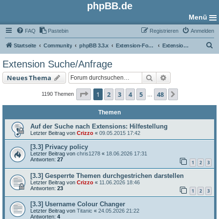
phpBB.de
Menü
FAQ
Pastebin
Registrieren
Anmelden
S
Startseite
Community
phpBB 3.3.x
Extension-Foren
Extension Suche/Anfrage
u
Extension Suche/Anfrage
c
Suche
Erweiterte Such
Neues Thema
h
e
Seite
1
von
48
1
2
3
4
5
48
Nächste
1190 Themen
…
Themen
Auf der Suche nach Extensions: Hilfestellung
Letzter Beitrag von
Crizzo
«
09.05.2015 17:42
[3.3] Privacy policy
Letzter Beitrag von
chris1278
«
18.06.2026 17:31
Antworten:
27
1
2
3
[3.3] Gesperrte Themen durchgestrichen darstellen
Letzter Beitrag von
Crizzo
«
11.06.2026 18:46
Antworten:
23
1
2
3
[3.3] Username Colour Changer
Letzter Beitrag von
Titanic
«
24.05.2026 21:22
Antworten:
4