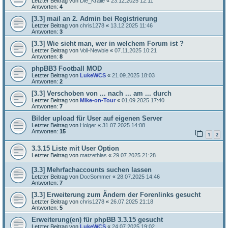
Letzter Beitrag von
Die_Kralle
«
23.12.2025 12:11
Antworten:
4
[3.3] mail an 2. Admin bei Registrierung
Letzter Beitrag von
chris1278
«
13.12.2025 11:46
Antworten:
3
[3.3] Wie sieht man, wer in welchem Forum ist ?
Letzter Beitrag von
Voll-Newbie
«
07.11.2025 10:21
Antworten:
8
phpBB3 Football MOD
Letzter Beitrag von
LukeWCS
«
21.09.2025 18:03
Antworten:
2
[3.3] Verschoben von ... nach ... am ... durch
Letzter Beitrag von
Mike-on-Tour
«
01.09.2025 17:40
Antworten:
7
Bilder upload für User auf eigenen Server
Letzter Beitrag von
Holger
«
31.07.2025 14:08
Antworten:
15
1
2
3.3.15 Liste mit User Option
Letzter Beitrag von
matzethias
«
29.07.2025 21:28
[3.3] Mehrfachaccounts suchen lassen
Letzter Beitrag von
DocSommer
«
28.07.2025 14:46
Antworten:
7
[3.3] Erweiterung zum Ändern der Forenlinks gesucht
Letzter Beitrag von
chris1278
«
26.07.2025 21:18
Antworten:
5
Erweiterung(en) für phpBB 3.3.15 gesucht
Letzter Beitrag von
LukeWCS
«
24.07.2025 19:02