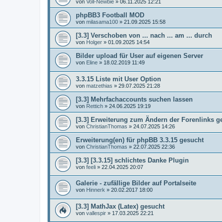
von
Voll-Newbie
»
06.11.2025 12:21
phpBB3 Football MOD
von
milasama100
»
21.09.2025 15:58
[3.3] Verschoben von ... nach ... am ... durch
von
Holger
»
01.09.2025 14:54
Bilder upload für User auf eigenen Server
von
Eline
»
18.02.2019 11:49
3.3.15 Liste mit User Option
von
matzethias
»
29.07.2025 21:28
[3.3] Mehrfachaccounts suchen lassen
von
Rettich
»
24.06.2025 19:19
[3.3] Erweiterung zum Ändern der Forenlinks g
von
ChristianThomas
»
24.07.2025 14:26
Erweiterung(en) für phpBB 3.3.15 gesucht
von
ChristianThomas
»
22.07.2025 22:36
[3.3] [3.3.15] schlichtes Danke Plugin
von
feeli
»
22.04.2025 20:07
Galerie - zufällige Bilder auf Portalseite
von
Hinnerk
»
20.02.2017 18:00
[3.3] MathJax (Latex) gesucht
von
vallespir
»
17.03.2025 22:21