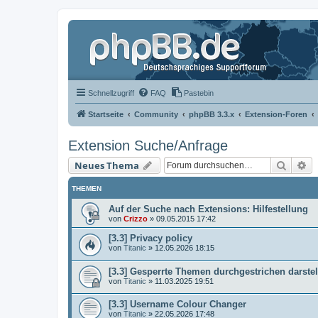
Schnellzugriff
FAQ
Pastebin
Startseite
Community
phpBB 3.3.x
Extension-Foren
Extension Suche/Anfrage
Suche
Er
Neues Thema
THEMEN
Auf der Suche nach Extensions: Hilfestellung
von
Crizzo
»
09.05.2015 17:42
[3.3] Privacy policy
von
Titanic
»
12.05.2026 18:15
[3.3] Gesperrte Themen durchgestrichen darstel
von
Titanic
»
11.03.2025 19:51
[3.3] Username Colour Changer
von
Titanic
»
22.05.2026 17:48