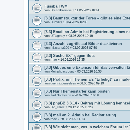
Fussball WM
von
DreamPromise
»
11.05.2026 16:14
[3.3] Baumstruktur der Foren – gibt es eine Ex
von
Dumdi
»
10.04.2026 16:05
[3.3] Email an Admin bei Registrierung eines n
von
UFlagmey
»
08.03.2026 19:19
[3.3] Anzahl zugriffe auf Bilder deaktivieren
von
milasama100
»
03.02.2026 07:50
[3.3] Suche EXT gegen Bots
von
rhae
»
14.03.2026 16:35
[3.3] Gibt es eine Extension für das verwalten l
von
Meinphpaccount
»
03.03.2026 16:38
[3.3] Präfix, um Themen als "Erledigt" zu marki
von
guenniguenzelsen
»
06.03.2026 09:19
[3.3] Nur Themenstarter kann posten
von
Jarl Nobbyson
»
20.02.2026 16:36
[3.3] phpBB 3.3.14 - Beitrag mit Lösung kennze
von
Die_Kralle
»
20.12.2025 13:28
[3.3] mail an 2. Admin bei Registrierung
von
rhae
»
28.08.2025 14:13
[3.3] Wie sieht man, wer in welchem Forum ist 