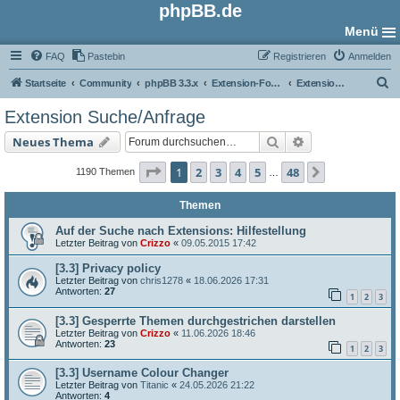
phpBB.de
Menü
FAQ
Pastebin
Registrieren
Anmelden
S
Startseite
Community
phpBB 3.3.x
Extension-Foren
Extension Suche/Anfrage
u
Extension Suche/Anfrage
c
Suche
Erweiterte Such
Neues Thema
h
e
Seite
1
von
48
1
2
3
4
5
48
Nächste
1190 Themen
…
Themen
Auf der Suche nach Extensions: Hilfestellung
Letzter Beitrag von
Crizzo
«
09.05.2015 17:42
[3.3] Privacy policy
Letzter Beitrag von
chris1278
«
18.06.2026 17:31
Antworten:
27
1
2
3
[3.3] Gesperrte Themen durchgestrichen darstellen
Letzter Beitrag von
Crizzo
«
11.06.2026 18:46
Antworten:
23
1
2
3
[3.3] Username Colour Changer
Letzter Beitrag von
Titanic
«
24.05.2026 21:22
Antworten:
4