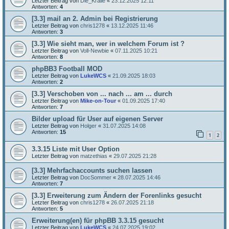
Letzter Beitrag von
Die_Kralle
«
23.12.2025 12:11
Antworten:
4
[3.3] mail an 2. Admin bei Registrierung
Letzter Beitrag von
chris1278
«
13.12.2025 11:46
Antworten:
3
[3.3] Wie sieht man, wer in welchem Forum ist ?
Letzter Beitrag von
Voll-Newbie
«
07.11.2025 10:21
Antworten:
8
phpBB3 Football MOD
Letzter Beitrag von
LukeWCS
«
21.09.2025 18:03
Antworten:
2
[3.3] Verschoben von ... nach ... am ... durch
Letzter Beitrag von
Mike-on-Tour
«
01.09.2025 17:40
Antworten:
7
Bilder upload für User auf eigenen Server
Letzter Beitrag von
Holger
«
31.07.2025 14:08
Antworten:
15
1
2
3.3.15 Liste mit User Option
Letzter Beitrag von
matzethias
«
29.07.2025 21:28
[3.3] Mehrfachaccounts suchen lassen
Letzter Beitrag von
DocSommer
«
28.07.2025 14:46
Antworten:
7
[3.3] Erweiterung zum Ändern der Forenlinks gesucht
Letzter Beitrag von
chris1278
«
26.07.2025 21:18
Antworten:
5
Erweiterung(en) für phpBB 3.3.15 gesucht
Letzter Beitrag von
LukeWCS
«
24.07.2025 19:02