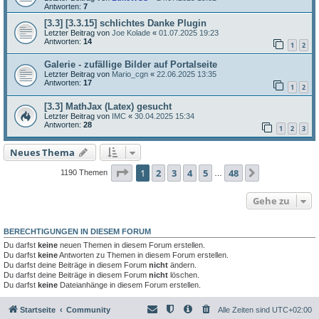
Antworten:
7
[3.3] [3.3.15] schlichtes Danke Plugin
Letzter Beitrag von
Joe Kolade
«
01.07.2025 19:23
Antworten:
14
1
2
Galerie - zufällige Bilder auf Portalseite
Letzter Beitrag von
Mario_cgn
«
22.06.2025 13:35
Antworten:
17
1
2
[3.3] MathJax (Latex) gesucht
Letzter Beitrag von
IMC
«
30.04.2025 15:34
Antworten:
28
1
2
3
Neues Thema
Seite
1
von
48
1
2
3
4
5
48
Nächste
1190 Themen
…
Gehe zu
BERECHTIGUNGEN IN DIESEM FORUM
Du darfst
keine
neuen Themen in diesem Forum erstellen.
Du darfst
keine
Antworten zu Themen in diesem Forum erstellen.
Du darfst deine Beiträge in diesem Forum
nicht
ändern.
Du darfst deine Beiträge in diesem Forum
nicht
löschen.
Du darfst
keine
Dateianhänge in diesem Forum erstellen.
Startseite
Community
Alle Zeiten sind
UTC+02:00