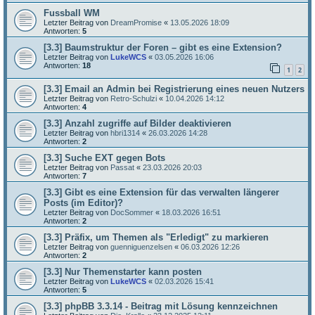
Fussball WM
Letzter Beitrag von
DreamPromise
«
13.05.2026 18:09
Antworten:
5
[3.3] Baumstruktur der Foren – gibt es eine Extension?
Letzter Beitrag von
LukeWCS
«
03.05.2026 16:06
Antworten:
18
1
2
[3.3] Email an Admin bei Registrierung eines neuen Nutzers
Letzter Beitrag von
Retro-Schulzi
«
10.04.2026 14:12
Antworten:
4
[3.3] Anzahl zugriffe auf Bilder deaktivieren
Letzter Beitrag von
hbri1314
«
26.03.2026 14:28
Antworten:
2
[3.3] Suche EXT gegen Bots
Letzter Beitrag von
Passat
«
23.03.2026 20:03
Antworten:
7
[3.3] Gibt es eine Extension für das verwalten längerer
Posts (im Editor)?
Letzter Beitrag von
DocSommer
«
18.03.2026 16:51
Antworten:
2
[3.3] Präfix, um Themen als "Erledigt" zu markieren
Letzter Beitrag von
guenniguenzelsen
«
06.03.2026 12:26
Antworten:
2
[3.3] Nur Themenstarter kann posten
Letzter Beitrag von
LukeWCS
«
02.03.2026 15:41
Antworten:
5
[3.3] phpBB 3.3.14 - Beitrag mit Lösung kennzeichnen