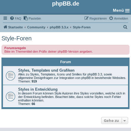
phpBB.de
Menü
FAQ
Pastebin
Registrieren
Anmelden
S
Startseite
Community
phpBB 3.3.x
Style-Foren
u
Style-Foren
c
Forumsregeln
h
Bitte im Thementitel den Präfix deiner phpBB-Version angeben.
e
Forum
Styles, Templates und Grafiken
Alles zu Styles, Templates, Icons und Smilies für phpBB 3.3, sowie
allgemeine Designfragen zur Integration von phpBB in bestehende Websites.
Themen:
919
Styles in Entwicklung
In diesem Forum können Style Autoren ihre Styles vorstellen, welche sich in
der Entwicklung befinden. Beachtet bitte, dass solche Styles noch Fehler
enthalten könnten.
Themen:
66
Gehe zu