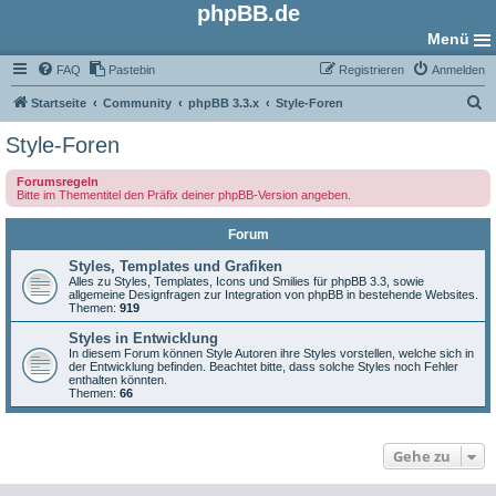
phpBB.de
Menü
FAQ
Pastebin
Registrieren
Anmelden
S
Startseite
Community
phpBB 3.3.x
Style-Foren
u
Style-Foren
c
Forumsregeln
h
Bitte im Thementitel den Präfix deiner phpBB-Version angeben.
e
Forum
Styles, Templates und Grafiken
Alles zu Styles, Templates, Icons und Smilies für phpBB 3.3, sowie
allgemeine Designfragen zur Integration von phpBB in bestehende Websites.
Themen:
919
Styles in Entwicklung
In diesem Forum können Style Autoren ihre Styles vorstellen, welche sich in
der Entwicklung befinden. Beachtet bitte, dass solche Styles noch Fehler
enthalten könnten.
Themen:
66
Gehe zu