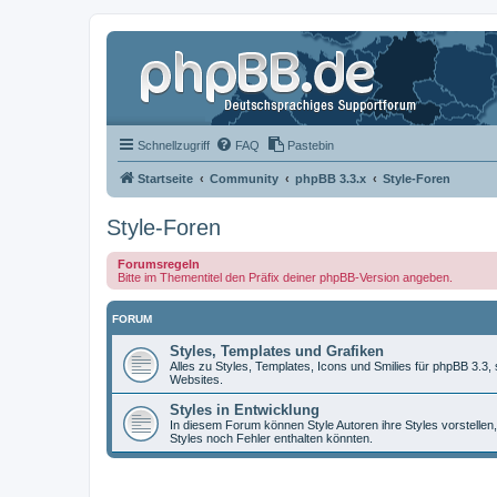
Schnellzugriff
FAQ
Pastebin
Startseite
Community
phpBB 3.3.x
Style-Foren
Style-Foren
Forumsregeln
Bitte im Thementitel den Präfix deiner phpBB-Version angeben.
FORUM
Styles, Templates und Grafiken
Alles zu Styles, Templates, Icons und Smilies für phpBB 3.3
Websites.
Styles in Entwicklung
In diesem Forum können Style Autoren ihre Styles vorstellen,
Styles noch Fehler enthalten könnten.