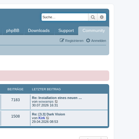
Suche
Erweiterte Such
phpBB
Downloads
Support
Community
Registrieren
Anmelden
BEITRÄGE
LETZTER BEITRAG
L
Re: Installation eines neuen …
B
7183
e
N
von
wowamps
t
e
30.07.2026 16:31
e
z
u
t
e
L
Re: [3.3] Dark Vision
i
B
1508
e
s
e
N
von
Kirk
r
t
t
e
29.04.2026 08:53
t
B
e
e
z
u
e
r
t
e
i
B
r
i
e
s
t
e
r
t
r
i