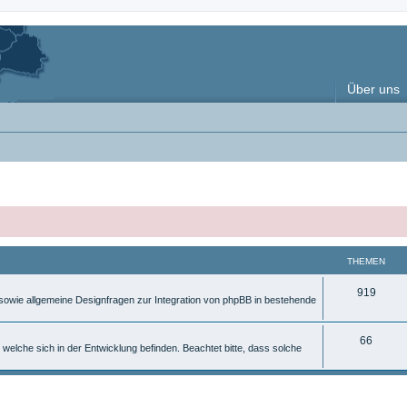
Über uns
THEMEN
T
919
, sowie allgemeine Designfragen zur Integration von phpBB in bestehende
h
e
T
66
 welche sich in der Entwicklung befinden. Beachtet bitte, dass solche
m
h
e
e