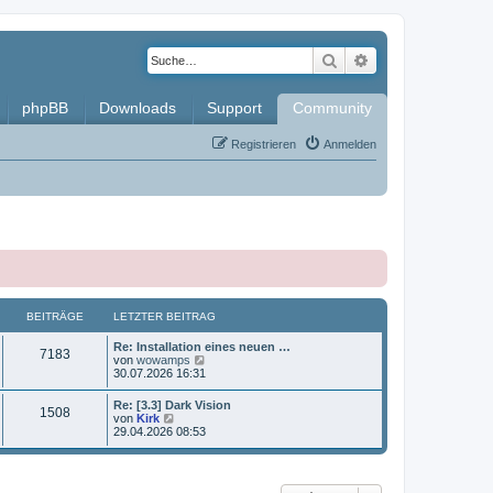
Suche
Erweiterte Such
phpBB
Downloads
Support
Community
Registrieren
Anmelden
BEITRÄGE
LETZTER BEITRAG
L
Re: Installation eines neuen …
B
7183
e
N
von
wowamps
t
e
30.07.2026 16:31
e
z
u
t
e
L
Re: [3.3] Dark Vision
i
B
1508
e
s
e
N
von
Kirk
r
t
t
e
29.04.2026 08:53
t
B
e
e
z
u
e
r
t
e
i
B
r
i
e
s
t
e
r
t
r
i