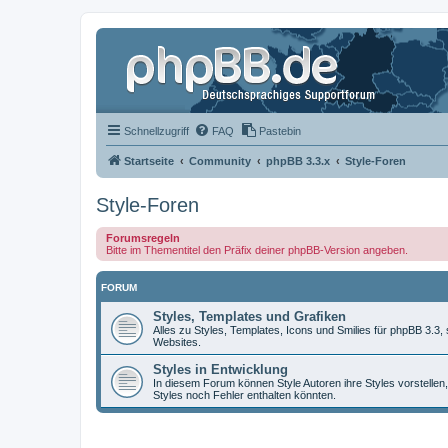
Schnellzugriff
FAQ
Pastebin
Startseite
Community
phpBB 3.3.x
Style-Foren
Style-Foren
Forumsregeln
Bitte im Thementitel den Präfix deiner phpBB-Version angeben.
FORUM
Styles, Templates und Grafiken
Alles zu Styles, Templates, Icons und Smilies für phpBB 3.3
Websites.
Styles in Entwicklung
In diesem Forum können Style Autoren ihre Styles vorstellen,
Styles noch Fehler enthalten könnten.