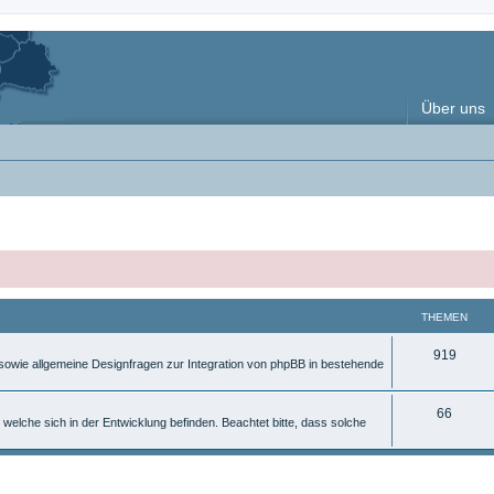
Über uns
THEMEN
T
919
, sowie allgemeine Designfragen zur Integration von phpBB in bestehende
h
e
T
66
 welche sich in der Entwicklung befinden. Beachtet bitte, dass solche
m
h
e
e