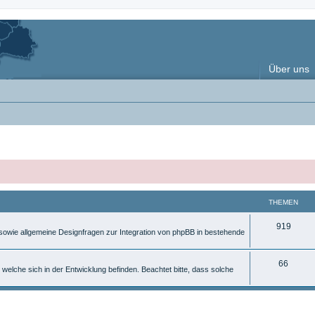
Über uns
THEMEN
T
919
, sowie allgemeine Designfragen zur Integration von phpBB in bestehende
h
e
T
66
 welche sich in der Entwicklung befinden. Beachtet bitte, dass solche
m
h
e
e