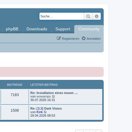
Suche
Erweiterte Such
phpBB
Downloads
Support
Community
Registrieren
Anmelden
BEITRÄGE
LETZTER BEITRAG
L
Re: Installation eines neuen …
B
7183
e
N
von
wowamps
t
e
30.07.2026 16:31
e
z
u
t
e
L
Re: [3.3] Dark Vision
i
B
1508
e
s
e
N
von
Kirk
r
t
t
e
29.04.2026 08:53
t
B
e
e
z
u
e
r
t
e
i
B
r
i
e
s
t
e
r
t
r
i