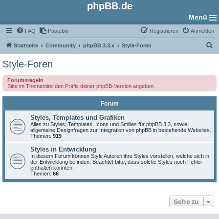
phpBB.de
Menü
FAQ
Pastebin
Registrieren
Anmelden
S
Startseite
Community
phpBB 3.3.x
Style-Foren
u
Style-Foren
c
Forumsregeln
h
Bitte im Thementitel den Präfix deiner phpBB-Version angeben.
e
Forum
Styles, Templates und Grafiken
Alles zu Styles, Templates, Icons und Smilies für phpBB 3.3, sowie
allgemeine Designfragen zur Integration von phpBB in bestehende Websites.
Themen:
919
Styles in Entwicklung
In diesem Forum können Style Autoren ihre Styles vorstellen, welche sich in
der Entwicklung befinden. Beachtet bitte, dass solche Styles noch Fehler
enthalten könnten.
Themen:
66
Gehe zu